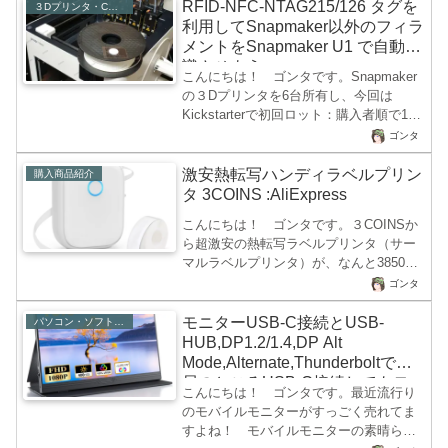
知らんがな）今現在のゴンタが所有する
RFID-NFC-NTAG215/126 タグを
３Dプリンタ・CNC・レーザー
３DプリンタはSnapmakerA250が4台、
利用してSnapmaker以外のフィラ
SnapmakerU1が2台、BumbuA1miniが1台
メントをSnapmaker U1 で自動認
を運用しています。 SnapmakerA250は
識させよう。
こんにちは！ ゴンタです。Snapmaker
レーザー加工・CNC加工・ABS成型専用
の３Dプリンタを6台所有し、今回は
機となってます。BambuのA1miniはほと
Kickstarterで初回ロット：購入者順で100
んど使ってません。こいつは簡単で、き
番以内で最速入手できたにもかかわら
れいに成型できる...
ゴンタ
ず、成型したのは3つだけという変な人で
す。まぁ、購入してからものすごく忙し
激安熱転写ハンディラベルプリン
購入商品紹介
くて放置してたんですね(-_-;)今回の記事
タ 3COINS :AliExpress
の内容ですが、Snapmaker U1 には
こんにちは！ ゴンタです。３COINSか
Snapmaker純正のフィラメントスプール
ら超激安の熱転写ラベルプリンタ（サー
に張り付けられているRFIDタグについて
マルラベルプリンタ）が、なんと3850円
書いてみたいと思います。Snapmaker純
で販売開始！ なんですが、あまりの人
正フィラメントのRFIDってなによ？まぁ
ゴンタ
気に売り切れしているお店が多いようで
Snapmake...
す。サーマルラベルプリンタがハンディ
モニターUSB-C接続とUSB-
パソコン・ソフト・ゲーム関係
サイズで、このお値段でスマートフォン
HUB,DP1.2/1.4,DP Alt
アプリからBluetooth経由で印字できるの
Mode,Alternate,Thunderboltで結
はかなりのお得商品だと思います。ちょ
局のところUSB-C接続してもモ
こんにちは！ ゴンタです。最近流行り
っとこの商品を掘り下げてみたいと思い
ニターが映らない人向け解説
のモバイルモニターがすっごく売れてま
ます。サーマルラベルプリンタとは？実
すよね！ モバイルモニターの素晴らし
はこの、「サーマルラベルプリンタ」は