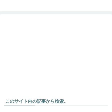
ら購入できるようになり、成形精度の良
いマシンでも10万円前後から選択できる
範囲が広がりました。アマゾンや
AliExpress、楽天などで手に入る3Dプリ
ンタは熱でフィラメントを溶かし、押し
出すことで造形するわけですが、様々な
要因でトラブルが発生してしまうことが
あります...
このサイト内の記事から検索。