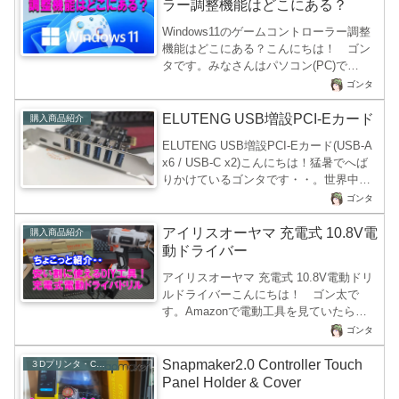
ブルゲーム機が販売されていますが、
ラー調整機能はどこにある？
Asusが本気を出したWindows11搭載タッ
Windows11のゲームコントローラー調整
チ画面次世代ポータブルゲーミング携帯
機能はどこにある？こんにちは！ ゴン
型パソコンゲーム機これでもか！と言い
タです。みなさんはパソコン(PC)で
たいハイスペックなマシンが販売され、
Microsoft XBOXのコントローラーや、
かなりの賑わいになりました。 販売さ
ゴンタ
SONY Entertainment PlayStation用コン
れてからし...
トローラーを接続してSteamや
ELUTENG USB増設PCI-Eカード
購入商品紹介
Battle.net、Epic、Epic、Ubisoftなどのゲ
ELUTENG USB増設PCI-Eカード(USB-A
ームプラットフォームのゲームで遊んで
x6 / USB-C x2)こんにちは！猛暑でへば
いますか？コントローラーは使用期間が
りかけているゴンタです・・。世界中で
長くなると、アナログスティックのドリ
猛暑や大雨などさまざまな地球環境の変
ゴンタ
フト現象が発生し勝手に走り回ったり、
化が見えてきている現在ですが、私利私
カーソルが移動してしまったりして遊べ
欲のために今回はUSB増設カードを購入
アイリスオーヤマ 充電式 10.8V電
購入商品紹介
なく...
しました(;´∀｀)ゴンタが使用しているメ
動ドライバー
インのディスクトップパソコンはLenovo
アイリスオーヤマ 充電式 10.8V電動ドリ
のLEGION T750iを使用していますが、こ
ルドライバーこんにちは！ ゴン太で
のマシンはハイスペックな割にUSB周り
す。Amazonで電動工具を見ていたら
がお粗末でUSB-Cコネクタが背面に1ポー
AliExpressで大量に売られている怪しい
トのみでThunderboltにも対応していな...
ゴンタ
中華製品の充電式電動ドリルドライバー
が4,000円近くで転売されていました。
Snapmaker2.0 Controller Touch
３Dプリンタ・CNC・レーザー
AliExpressで購入すると送料込みで2200
Panel Holder & Cover
円で充電式ドリルドライバーが手に入る