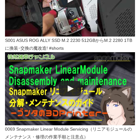
S001 ASUS ROG ALLY SSD M.2 2230 512GBからM.2 2280 1TB
に換装･交換の魔改造! #shorts
0069 Snapmaker Linear Module Servicing（リニアモジュールの
メンテナンス・修理の作業手順と注意点）