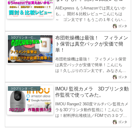
入したので、その商品レビューを書きた
AliExpress もうAmazonでは買えないか
いと思います。皆さんもノートPCとかデ
も。。開封＆比較レビューこんにちは
ィスクトップパソコンなどの接続ポート
～ ゴン太です！もうこの１年くらい、
にUSBタイプCのコネクタがあるマシン
ずっと買い物はAliExpressとAmazonを見
を使用していませんでしょうか。USBの
ゴンタ
比べて条件にあったほうで購入してきま
タイプCは色々拡張性があり、USB...
した。 皆さんはAliExpressってご存知
布団乾燥機は最強！ フィラメン
３Dプリンタ・CNC・レーザー
でしょうか？中国の大手ショッピングサ
ト保管は真空パックが安価で簡
イトのアリババが運営するAliExpressで
単！
すが、パソコンからでもショッピングで
布団乾燥機は最強！ フィラメント保管
きますが、どちらかというと使い勝手が
は真空パックが安価で簡単！こんにち
非常にいいスマートフォンアプリでのシ
は！久しぶりのゴン太です。みなさんは
ョッピングがおすすめです。カナダの会
３Ｄプリンターのフィラメント保管はど
社が運営するWish（ウィッ...
ゴンタ
うされているのでしょうか？私は半年前
にはなんにもせずに通常大気保管してま
IMOU 監視カメラ 3Dプリンタ動
３Dプリンタ・CNC・レーザー
したが、ここ最近フィラメントの強度が
作監視で使ってみた。
弱くなったことに気がつき、3Dプリンタ
IMOU Ranger2 360度マルチパン監視カメ
で成形した造形物もなんだか光沢のな
ラを3Dプリンタ動作監視に！こんにち
い、ちょっと糸引きがあり肌荒れ模様の
は！材料押出堆積法／FDMでの３Ｄプリ
ため管理方法を考えるようになりまし
ンタが一般の方でもホビー用途で使用さ
た。3Dプリンタのフィラメントは材料が
ゴンタ
れる方も多くなってきました。ちょっと
PLA・PLA+やTPU、ABSにPETGなど
した3Dプリンタなら1万円強でAmazonか
様々な素材が供給されていますがすべ...