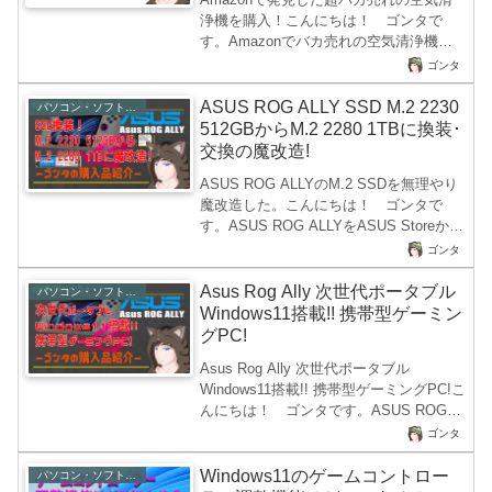
少々時間が経ちましたが、これからも値
浄機を購入！こんにちは！ ゴンタで
段が下がる傾向になると思いますので購
す。Amazonでバカ売れの空気清浄機を
入を考えている人はAliE...
迷うことなく購入したのですが、この空
ゴンタ
気清浄機のおかげでゴンタの作業部屋に
漂うオヤジ臭（加齢臭）と、木材レーザ
ASUS ROG ALLY SSD M.2 2230
パソコン・ソフト・ゲーム関係
ー加工で漏れ出る加工の臭いと煙に発が
512GBからM.2 2280 1TBに換装･
ん性がある接着剤の気化による肺に影響
交換の魔改造!
する厄介なものを短時間で部屋の空気を
ASUS ROG ALLYのM.2 SSDを無理やり
クリーンにしてくれるので、追加でもう2
魔改造した。こんにちは！ ゴンタで
台購入しました。これで、寝室や作業部
す。ASUS ROG ALLYをASUS Storeから
屋・リビングといったゴンタが出没する
販売初日に手に入れて現在まで、使い倒
エリアをクリーンに保てると、嫁がゴン
ゴンタ
しているゴンタですがもともとのSSDの
タ以上に大喜びしております。（加齢...
容量が512GBしか搭載されていないの
Asus Rog Ally 次世代ポータブル
パソコン・ソフト・ゲーム関係
で、載せ換え（換装・交換）を計画する
Windows11搭載!! 携帯型ゲーミン
もM.2 2230サイズのSSDは数が少なく値
グPC!
段も高いため、M.2 2280のフルサイズを
Asus Rog Ally 次世代ポータブル
無理やり乗せる魔改造を行ったので、そ
Windows11搭載!! 携帯型ゲーミングPC!こ
の交換と使用したものなどを詳細に記事
んにちは！ ゴンタです。ASUS ROG
にしてみました。この改造は当然のこと
ALLY AMD Ryzen Z1 Extreme 512GBの
ながらASUSの製品保...
ゴンタ
モデルをゴンタ目線でレビュー紹介して
います。巷ではいろんな会社からポータ
Windows11のゲームコントロー
パソコン・ソフト・ゲーム関係