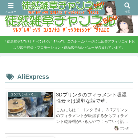
ツレヅレ・ザッソウ コノヨノナカ、ザッソウセイシンデタチムカエ！
メニュー
検索
「徒然雑草ｺﾉﾖﾉﾅｶ ｻﾞｯｿｳｾｲｼﾝﾃﾞ ﾀﾁﾑｶｴ!」このホームページには広告アフィリエイトお
よび広告宣伝・プロモーション・商品広告品レビューが含まれています。
AliExpress
3Dプリンタのフィラメント吸湿
３Dプリンタ・CNC・レーザー
性云々は過剰な話で草。
こんにちは！ ゴンタです。３Dプリンタ
のフィラメントが吸湿するからフィラメ
ント乾燥機がいるんやで！っていう話が
過剰で草。という話題を書いてみたいと
ゴンタ
思います。（諸説あります・知らんで・