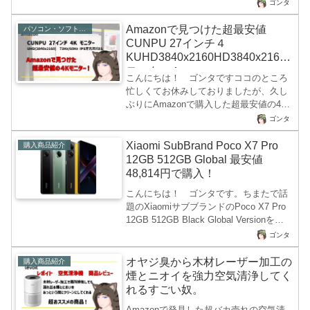
いところはUSB-Cケーブル1本接続する事
目新しいものではなく、多くの産業で使
ゴンタ
で使用出来たり、バッテリー内蔵で屋外
用されているいわゆる熱転...
でも使用できることからサラリーマンの
Amazonで見つけた超最安値
パソコン・ソフト・ゲーム関係
営業さんがプレゼン用に使用したり、思
CUNPU 27インチ４
ってもみない隠れた市場を開拓した商品
KUHD3840x2160HD3840x2160
群です。しかし、一般の人からすると
モニター！
こんにちは！ ゴンタですココのところ
USB-Cコネクタがあるパソコンにモバイ
忙しくてお休みしておりましたが、久し
ルモニターをつないでも「映らねえ
ぶりにAmazonで購入した超最安値の4K
よ！」って困っている人も多くみられま
モニターがなかなか良い商品だったので
す。 凄いところではAmazonのレビュ
ゴンタ
商品レビューを書きたくなって、この記
ーコメントなんですよ・・。Amaz...
事を作成しました。聞いたことが無い
Xiaomi SubBrand Poco X7 Pro
購入商品紹介
CUNPUという液晶ディスプレイを販売し
12GB 512GB Global 最安値
ている中国企業なのですが、値段が安い
48,814円で購入！
のでAmazonで見かけても購入するかど
こんにちは！ ゴンタです。ちまたで話
うか、ちょっとためらってしまうかと思
題のXiaomiサブブランドのPoco X7 Pro
います。なので、モニター2枚購入したゴ
12GB 512GB Black Global Versionを
ンタのレビューが役に立つとよいのです
AliExpressで超特価で購入しました
が・・27インチモニター 4K-
ゴンタ
よ！ なんと2024年現在の為替レートで
UHD(3840x2160)が1...
販売価格84,170円が30%OFFの60,473円
オヤジ臭から木材レーザー加工の
購入商品紹介
だったのですが、そこからStoreクーポン
煙とニオイを強力空気清浄してく
で11,659円値引きされ、送料無料で購入
れるすごい奴。
金額48,814円となりました！発売から
Amazonで発見した超バカ売れの空気清