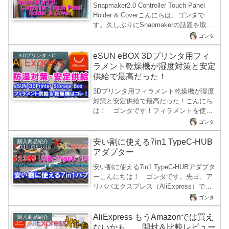
Snapmaker2.0 Controller Touch Panel
ので転売しても利益が出るのだと思うの
Holder & Coverこんにちは、ゴンタで
ですが、昨今の充電電池からの発火事件
す。久しぶりにSnapmakerの話題を取り
がかなり多く発生するため、中華製で
上げたいと思います。我が家には
AliExpressで販売されている充電制御が
ゴンタ
Snapmaker2.0 A250 エンクロージャーを
まともなものかどうかわからないもの...
現在3台保有しています。1台はCNC加工
eSUN eBOX 3Dプリンタ用フィ
３Dプリンタ・CNC・レーザー
とレーザー10W加工、ロータリーモジュ
ラメント乾燥機が湿度対策と安定
ールの組み合わせで使用しており、2台は
供給で最高だった！
3Dプリンタ専用機でABS樹脂用と
3Dプリンタ用フィラメント乾燥機が湿度
PETG・TPU・PLA樹脂用として使い分
対策と安定供給で最高だった！こんにち
けています。3Dプリンタ用のA250は横向
は！ ゴンタです！フィラメントを使用
きに2台並べて設置しているの...
する積層型３Dプリンターを愛用してい
ゴンタ
る皆さんにはとても厄介な梅雨の季節と
なりましたね！フィラメントを大気中に
安い割に使える7in1 TypeC-HUB
購入商品紹介
放置していると梅雨の季節は湿度の上昇
アダプター
に伴って、どんどん湿気を吸収してしま
安い割に使える7in1 TypeC-HUBアダプタ
い３Dプリンタで成型したら表面ガサガ
ーこんにちは！ ゴンタです。先日、ア
サ、糸引きいっぱい、積層荒れなどさま
リババエクスプレス（AliExpress）で購
ざまな成型不良を作り出してしまいま
入したUSBポート＆SDカードスロットが
す。ゴンタは湿度対策にフィラメント収
ゴンタ
故障してしまい使えなくなったので、
納袋で真空パックしたり、シリカゲルを
Amazonで安価に販売されていた多機能
AliExpress もうAmazonでは買え
入れたり、布団乾燥機でフィラメント複
購入商品紹介
なUSB-TypeCポートハブアダプターを購
ないかも。。開封＆比較レビュー
数個を...