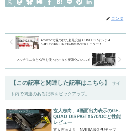
ゴンタ
Amazonで見つけた超最安値 CUNPU 27インチ４
KUHD3840x2160HD3840x2160モニター！
マルチモニタとKVMを使ったオタク要塞化のススメ
【この記事と関連した記事はこちら】
サイ
ト内で関連のある記事をピックアップ。
玄人志向、4画面出力表示のGF-
パソコン・ソフト・ゲーム関係
QUAD-DISP/GTX570/OCと性能
レビュー
玄人志向より、NVIDIA製GPUチップ