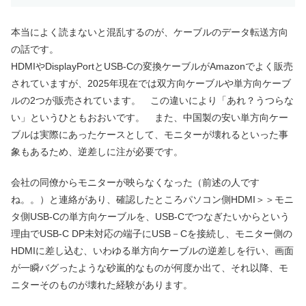
本当によく読まないと混乱するのが、ケーブルのデータ転送方向
の話です。
HDMIやDisplayPortとUSB-Cの変換ケーブルがAmazonでよく販売
されていますが、2025年現在では双方向ケーブルや単方向ケーブ
ルの2つが販売されています。 この違いにより「あれ？うつらな
い」というひともおおいです。 また、中国製の安い単方向ケー
ブルは実際にあったケースとして、モニターが壊れるといった事
象もあるため、逆差しに注が必要です。
会社の同僚からモニターが映らなくなった（前述の人です
ね。。）と連絡があり、確認したところパソコン側HDMI＞＞モニ
タ側USB-Cの単方向ケーブルを、USB-Cでつなぎたいからという
理由でUSB-C DP未対応の端子にUSB－Cを接続し、モニター側の
HDMIに差し込む、いわゆる単方向ケーブルの逆差しを行い、画面
が一瞬バグったような砂嵐的なものが何度か出て、それ以降、モ
ニターそのものが壊れた経験があります。