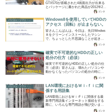
GTX570が搭載された4画面出力が出来る
とパッケージに書かれた商品が2012年2月
21日発売になりました。1600x1050ディ
ゴンタ
スクトップを3台のディスプレイで表示さ
せるつもりでPCショップの店員に確認し
Windows8を使用していてHDDの
パソコン・ソフト・ゲーム関係
購入しました。使用レビューは下記の通
アクセス（回転）が止まらない。
り。※腰痛のためパソコンに向かえない
皆さんこんばんは。今日は、先日Windws
ので携帯からとりあえず投稿。写真や文
８をクリーンインストールしたマシン
体が悪いかも。使用スペック型番GF-
で、ちょっとした不思議なことが起きて
QUAD-DISP/GTX570/OCJANコード
いたのでその原因を調べてみたところ、
4988755003841GPUNVIDIA製 GeForce
ゴンタ
思わぬところに落とし穴があったので備
GTX...
忘録として記録しておきます。【現象】
確実で不可逆的なHDDの正しい
パソコン・ソフト・ゲーム関係
Windows８が起動し、ログイン画面直後
処分の仕方（必須）
からHDDの回転が頻繁になり、通常であ
れば数分で収まるところが、小一時間～
確実で不可逆的なHDDの正しい処分の仕
数時間ディスクアクセスが止まらない。
方（必須）皆さんは、壊れたパソコンや
【副作用】とにかくディスクアクセスに
動かなくなったパソコンの処分の時には
パフォーマンスを食われているために
どのように対処していますか？ご自分で
ゴンタ
CPUパワーもいくらか食われています。
パソコンの中からＨＤＤを取り出す人は
全体的にもっさりとした動きにな...
かなり少ないのではないでしょうか。私
LAN環境におけるＷｉ-ｆｉに関
パソコン・ソフト・ゲーム関係
のようにパソコンを自作したりする人な
係する用語集
らばＨＤＤを取り外しなどはいとも簡単
にできますが、年配の方御高齢の方には
LAN環境におけるＷｉ-Fｉに関係する最
ＨＤＤを取り出すことは難しいかもしれ
新専門用語集インターネット接続をする
ません。ＨＤＤは読み取りができないよ
際に、いろんな専門用語が飛び交います
う暗号化して容量すべてに書き込み情報
がイマイチちんぷんかんぷんで乗り切っ
ゴンタ
漏洩しないようにするソフトウェアを使