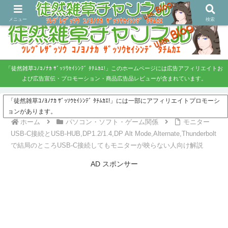
ツレヅレ・ザッソウ コノヨノナカ、ザッソウセイシンデタチムカエ！
メニュー
検索
「徒然雑草ｺﾉﾖﾉﾅｶ ｻﾞｯｿｳｾｲｼﾝﾃﾞ ﾀﾁﾑｶｴ!」このホームページには広告アフィリエイトお
よび広告宣伝・プロモーション・商品広告品レビューが含まれています。
「徒然雑草ｺﾉﾖﾉﾅｶ ｻﾞｯｿｳｾｲｼﾝﾃﾞ ﾀﾁﾑｶｴ!」には一部にアフィリエイトプロモーシ
ョンがあります。
ホーム
パソコン・ソフト・ゲーム関係
モニター
USB-C接続とUSB-HUB,DP1.2/1.4,DP Alt Mode,Alternate,Thunderbolt
で結局のところUSB-C接続してもモニターが映らない人向け解説
AD スポンサー