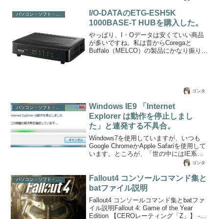
ている方も多いのではないでしょうか？
う方もいますが、それでも設定次第では
インターネットルーターやWi-Fi中継機な
I/O-DATAのETG-ESH5K
復活...
パソコン・ソフト・ゲーム関係
ど、購入する前に押さえておきたい最新
1000BASE-T HUBを購入した。
の専門用語を取りまとめてみたいと思い
ます。店頭で店員に専門用語で聞かれて
やっぱり、I・Oデータは安くていい商品
も、うろたえることなく対応できるか
が多いですね。私は昔からCoregaと
も。Wi-Fiに関する専門用語QoS（キュ
Buffalo（MELCO）の製品にかなり振り回
ー・オー・エス）Quality of Serviceの略
され、いつもI/O-DATAのお世話になって
で、通信品質を保持するための技術で優
います。なので、今回もHUBを購入する
先的安定...
ので迷わずコレにしちゃいました。デザ
イン的にはいまいちですが、価格がかな
り安くなっておりお手頃感があります。
ゴンタ
I・O-DATA ETG-ESH5K22.2 x 16.1 x
5.2 cm LANポート規格 ： 1000BASE-T
Windows IE9 「Internet
パソコン・ソフト・ゲーム関係
/ 100BASE-TX / 10BASE-T ※全ポート
Explorer は動作を停止しまし
「Auto MD...
た」と連発する不具合。
Windows7を使用していますが、いつも
Google ChromeかApple Safariを使用して
います。ところが、「世の中にはIE系で
ないと動かないですよ」というサイトが
ゴンタ
存在していて、そのサイトを利用する必
要があったので、仕方がなくIE9を使用し
Fallout4 コンソールコマンド集と
パソコン・ソフト・ゲーム関係
ました。IE9起動後、検索入力フォームに
batファイル説明
入力やクリックをしただけで「Internet
Fallout4 コンソールコマンド集とbatファ
Explorer は動作を停止しました。」とプ
イル説明Fallout 4: Game of the Year
ログラムの終了のダイアログが表示さ
Edition 【CEROレーティング「Z」】 -
れ、IE9が何事もなかったかのように再起