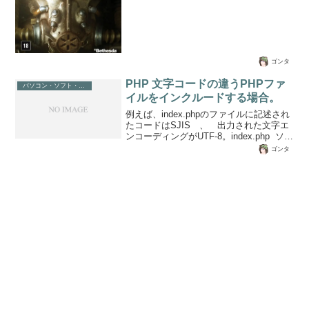
PS4をプレイしていて行き詰ったので、
動します。コレが毎回続きますから、全
コンソールコマンドで乗り切りました。
く使い物になら...
しかし、ものによっては面白さ半減以下
になるので使用はなるべく控えたほうが
よさそうです。コマンド１コマンド２説
明詳細player.moveto0001d162コマンド
ゴンタ
２ 応用ドックミートの場所まで移動
PHP 文字コードの違うPHPファ
0001d162.movetoplayerコマンド1 応用
パソコン・ソフト・ゲーム関係
自分のところま...
イルをインクルードする場合。
例えば、index.phpのファイルに記述され
たコードはSJIS 、 出力された文字エ
ンコーディングがUTF-8。index.php ソー
スはSJISで記述。出力はｐｈｐソースコ
ゴンタ
ードで書かれており、出力されたｈｔｍ
ｌソースUTF-8・・・
=====================<!DOCTYPE
html><!--><html xmlns="" class="ie8 wp-
toolbar" dir="ltr" lang="ja"><html
xmlns="" class="wp-toolbar" di...