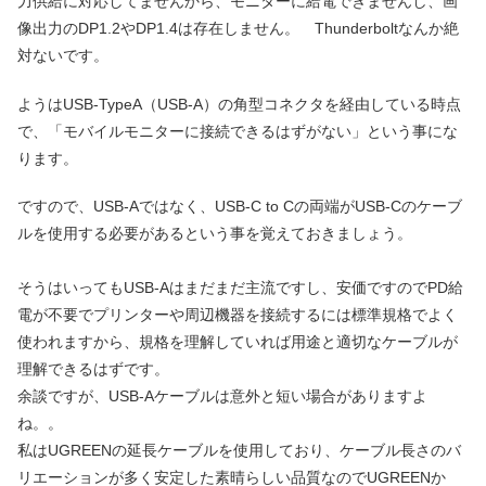
力供給に対応してませんから、モニターに給電できませんし、画
像出力のDP1.2やDP1.4は存在しません。 Thunderboltなんか絶
対ないです。
ようはUSB-TypeA（USB-A）の角型コネクタを経由している時点
で、「モバイルモニターに接続できるはずがない」という事にな
ります。
ですので、USB-Aではなく、USB-C to Cの両端がUSB-Cのケーブ
ルを使用する必要があるという事を覚えておきましょう。
そうはいってもUSB-Aはまだまだ主流ですし、安価ですのでPD給
電が不要でプリンターや周辺機器を接続するには標準規格でよく
使われますから、規格を理解していれば用途と適切なケーブルが
理解できるはずです。
余談ですが、USB-Aケーブルは意外と短い場合がありますよ
ね。。
私はUGREENの延長ケーブルを使用しており、ケーブル長さのバ
リエーションが多く安定した素晴らしい品質なのでUGREENか