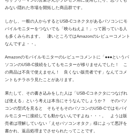
らサラリーマンの営業さんがプレゼン用に使用したり、思っても
みない隠れた市場を開拓した商品群です。
しかし、一般の人からするとUSB-Cコネクタがあるパソコンにモ
バイルモニターをつないでも「映らねえよ！」って困っている人
も多くみられます。 凄いところではAmazonのレビューコメント
なんですよ・・。
Amazonのモバイルモニターのレビューコメントに「●●●というパ
ソコンのUSB-C接続をしてもモニターが移りませんでした！ こ
の商品は不良で使えません！ 良くない販売者です」なんてコメ
ントもチラホラ見たことがあります。
果たして、その書き込みをした人は「USB-Cコネクタにつなげれ
ば使える」という考えは本当にそうなんでしょうか？ そのパソ
コンの型式を見ると そもそもそのパソコンのUSB-Cではモバイ
ルモニターに接続しても動かないんですよね・・・。 ようは販
売者は理解していない「えせパソコンオタク」様によって悪評を
書かれ、返品処理までさせられたってことです。