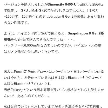
バージョンを購入しましたが
Dimensity 8400-Ultra
最大 3.25GHz
で動作し、GPU：Mali-G720でAnTuTuスコアはなんと！170万
~150万で、10万円付近のSnapdragon 8 Gen2搭載機とあまり変わ
らない性能です。
ようは、ハイエンド向けSoCで例えると、
Snapdragon 8 Gen2搭
載機
を4万円台で購入できるんですよね・・・。
バッテリーも6,000ｍAhなのでよいのですが、ハイエンドとの差
はカメラ機能が少し悪いくらいです。
因みにPoco X7 Proのグローバルバージョンと日本バージョンの違
いは今のところ分かっているのは日本版：Bluetooth6でグローバ
ル版はBluetooth5.7ぐらいです。
当然Felicaなどという日本専用ガラパゴス規格はどちらも使えませ
んので、あきらめてください。
私は台湾でいつも利用していますがタッチ決済等もMFCで利用し