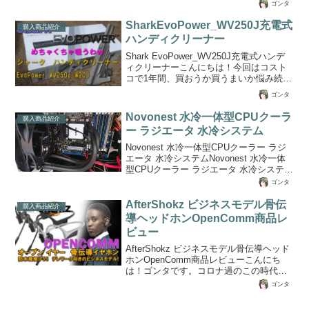
地震が多く地球活動期＆日本列島も活動
ゴンタ
気に入ってるとニュースでもやってまし
たね・・。 さらに気候変動による災害
SharkEvoPower_WV250J充電式
購入商品紹介
も毎年のように発生しており、一体どう
ハンディクリーナー
なってるんだ？ これからどうなるん
Shark EvoPower_WV250J充電式ハンデ
だ・・・ なんて考えてしまいますよ
ィクリーナーこんにちは！今回はコスト
ね！今日は商品開封レビューで「アウト
コで1年間、買おうか買うまいか悩み続け
ドアでも防災でも、突然の緊急事態に」
た充電式のハンディクリーナー いわゆ
対応できる多機能モバイルバッテリーを
ゴンタ
るコンパクト掃除機を購入したので、そ
紹介したいと思います。 モバイルバッ
の使い勝手の良さなどを標品レビューし
テリーと書きましたが、エアーコンプレ
Novonest 水冷一体型CPUクーラ
購入商品紹介
てみたいと思います。この商品や関連商
ッサ...
ー ラジエータ 水冷システム
品を購入しようかどうか迷っている方の
お役に立てるといいのですが・・。Shark
Novonest 水冷一体型CPUクーラー ラジ
EVOPOWER シリーズの初期型モデルコ
エータ 水冷システムNovonest 水冷一体
ストコで1年前から気になって、購入しよ
型CPUクーラー ラジエータ 水冷システム
うか悩みに悩んでいました。その理由は
PWMファン超静音 LEDリング搭載
ゴンタ
Shark EVOPOWER シリーズの初...
（AM4適用） (120mm赤)こんにちは。先
日から気温も上がってきて春から初夏の
AfterShokz ビジネスモデル骨伝
購入商品紹介
風を感じましたが、どちらかと言うと今
導ヘッドホンOpenComm商品レ
年の夏も暑いぞって感じの予告に思えま
ビュー
した。。私が使っているパソコンはi7で
も古いタイプのLGA1366 のソケットタイ
AfterShokz ビジネスモデル骨伝導ヘッド
プのCPUで爆熱です。ヒートシンクでは
ホンOpenComm商品レビューこんにち
到底排熱が間に合わず、部屋は暖房器具
は！ゴンタです。コロナ過のこの時代、
を入れたような状態になり...
世の中は人間の環境破壊によるツケが回
ゴンタ
ってきている状況下でダブルパンチで辛
く暗い影を落としていますが、皆さん元