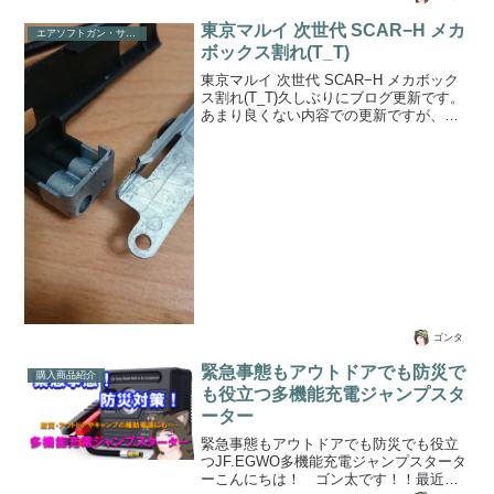
応できる...
iOS/Android対応 BAND 3/PEARL BK/Aフ
ァーウェイのカラー有機ディスプレイ ス
東京マルイ 次世代 SCAR−H メカ
エアソフトガン・サバイバルゲーム
マートウォッチが新しくなりました。
ボックス割れ(T_T)
iOS/Android対応で従来モデル「HUAWEI
Band 2」からHUAWEI Band 3 へとバー
東京マルイ 次世代 SCAR−H メカボック
ジョンアップした今回のモデルはカラー
ス割れ(T_T)久しぶりにブログ更新です。
がパールブラック、コーラルオレンジ、
あまり良くない内容での更新ですが、東
オーロラ...
京マルイから販売されている次世代エア
ソフトガンのSCAR（スカー）の話題な
のですが、愛用者の方で同じ境遇の方が
おられるかもしれませんので記事にして
みます。※エアソフトガン（エアガン/ガ
スガン/電動エアガン）表題の通り、東京
マルイさんの電動エアソフトガン 次世代
SCAR-Hでメカボックスのボルトベース
ブロックが割れる事象が発生しました。
我が家には2挺のSCAR-Hを所有していま
すが、その...
ゴンタ
緊急事態もアウトドアでも防災で
購入商品紹介
も役立つ多機能充電ジャンプスタ
ーター
緊急事態もアウトドアでも防災でも役立
つJF.EGWO多機能充電ジャンプスタータ
ーこんにちは！ ゴン太です！！最近、