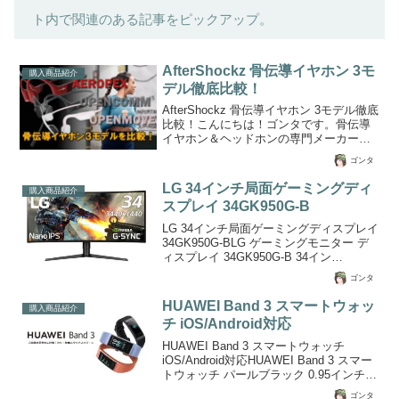
ト内で関連のある記事をピックアップ。
AfterShockz 骨伝導イヤホン 3モ
購入商品紹介
デル徹底比較！
AfterShockz 骨伝導イヤホン 3モデル徹底
比較！こんにちは！ゴンタです。骨伝導
イヤホン＆ヘッドホンの専門メーカー
AfterShockzさんから商品を提供いただい
ゴンタ
て3つのモデルを前回、商品レビューしま
したが、せっかくなので3モデルの比較を
LG 34インチ局面ゲーミングディ
購入商品紹介
してみたいと思います。3つのモデル（ハ
スプレイ 34GK950G-B
イエンドモデルのAeropex、ビジネスモデ
ルのOpenComm、エントリーモデルの
LG 34インチ局面ゲーミングディスプレイ
OpenMove)の商品レビューは下記をご覧
34GK950G-BLG ゲーミングモニター デ
ください。AfterShockzの3モデルのパッ
ィスプレイ 34GK950G-B 34イン
ケージと内容物の違いを比較！
チ/3440×1440ウルトラワイド/Nano
ゴンタ
AfterShockz...
IPS/G-Sync対応/DisplayPort・HDMI/高さ
調節、ピボット対応ゲーミングディスプ
HUAWEI Band 3 スマートウォッ
購入商品紹介
レイもかなり安くなってきましたが、や
チ iOS/Android対応
はり大きくワイドになればなるほど平面
ではサイド距離が生まれるため、見辛く
HUAWEI Band 3 スマートウォッチ
なってしまいます。LGのゲーミングモニ
iOS/Android対応HUAWEI Band 3 スマー
タは34インチで曲面ディスプレイを採用
トウォッチ パールブラック 0.95インチ
しており、画面の両サイドの動きにも対
カラータッチスクリーン 5気圧耐水
ゴンタ