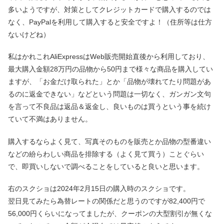
多いようですが、対策としてクレジットカードで購入するのでは
なく、PayPalを利用して購入すると安全ですよ！（住所等は仕方
ないけどね）
私はかれこれAliExpressはWeb販売開始直後から利用しており、
最大購入金額28万円の品物から50円まで様々な商品を購入してい
ますが、「お金だけ取られた」とか「品物が壊れてたり問題があ
るのに返金できない」などという問題は一切なく、ガンガン文句
を言って不良品は返品＆返金し、良いものは買うという事を続け
ていて不満はありません。
購入するならよく見て、写真そのものを販売とか品物の型番違い
などの紛らわしい商品を排除する（よく見て買う）ことぐらい
で、即買いしないで調べることをしていると良いと思います。
右のスクショは2024年2月15日の購入時のスクショです。
翌日見てみたら為替レートの関係だと思うのですが82,400円で
56,000円くらいになってましたが、クーポンの大型割引が無くな