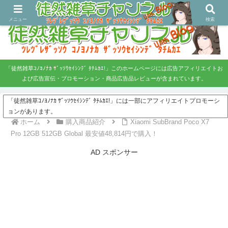
ツレヅレ・ザッソウ コノヨノナカ、ザッソウセイシンデタチムカエ！
メニュー
検索
「徒然雑草ｺﾉﾖﾉﾅｶ ｻﾞｯｿｳｾｲｼﾝﾃﾞ ﾀﾁﾑｶｴ!」このホームページには広告アフィリエイトお
よび広告宣伝・プロモーション・商品広告品レビューが含まれています。
「徒然雑草ｺﾉﾖﾉﾅｶ ｻﾞｯｿｳｾｲｼﾝﾃﾞ ﾀﾁﾑｶｴ!」には一部にアフィリエイトプロモーシ
ョンがあります。
ホーム
購入商品紹介
Xiaomi SubBrand Poco X7
Pro 12GB 512GB Global 最安値48,814円で購入！
AD スポンサー