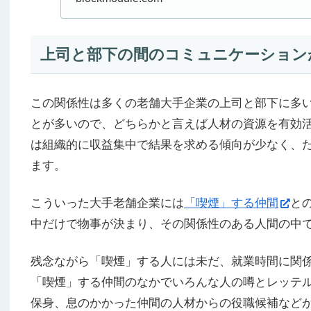
裏を確認するために色々お
定とか、給料がいいとか「
けねーだろ。超巨大企業って.
上司と部下の間のコミュニケーション
この関係性は多くの老舗大手企業の上司と部下に多
とが多いので、どちらかと言えば人材の資源を有効
は組織的に収益集中で結果を求める傾向が少なく、
ます。
こういった大手老舗企業には
「喫煙」する仲間
と
中だけで物事が決まり、その関係性のある人間の中
残念ながら「喫煙」する人には未だ、就業時間に関
「喫煙」する仲間のなかでいろんな人の噂とレッテ
保身、息のかかった仲間の人材からの役職候補など