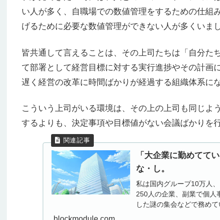
い人が多く、自職場での数値管理をするための仕組み
げるために必要な数値管理ができない人が多くいま
皆共通して言えることは、その上司たちは「自分た
て部署として経営目標に対する実行進捗やその計画
遅く経営の改革に時間ばかりが経過する組織体系に
こういう上司がいる環境は、その上の上司も同じよ
するよりも、決定事項や目標値がない会議ばかりを
「大企業に勤めててい
な・し。
私は国内グループ10万人
250人の企業、副業で個
した謎の集会などで務めて
ね」って言われます。 こ
blockmodule.com