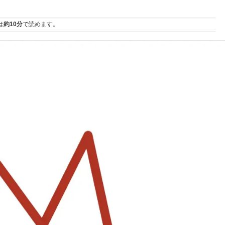
は
約10分
で読めます。