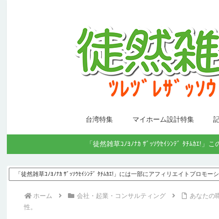
台湾特集
マイホーム設計特集
「徒然雑草ｺﾉﾖﾉﾅｶ ｻﾞｯｿｳｾｲｼﾝﾃﾞ
「徒然雑草ｺﾉﾖﾉﾅｶ ｻﾞｯｿｳｾｲｼﾝﾃﾞ ﾀﾁﾑｶｴ!」には一部にアフィリエイトプロ
ホーム
会社・起業・コンサルティング
あなたの
性。