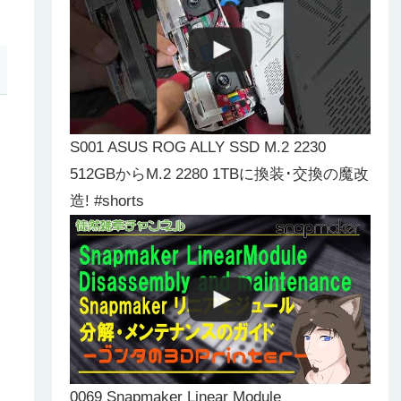
S001 ASUS ROG ALLY SSD M.2 2230
512GBからM.2 2280 1TBに換装･交換の魔改
造! #shorts
0069 Snapmaker Linear Module