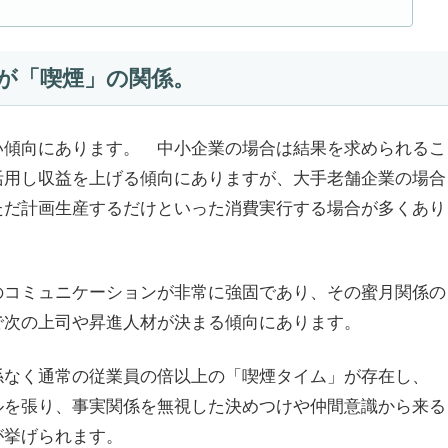
話をしながら背景を探るのですが、大まかには大企業＝会社安
定年まで安泰だよね」みたいな話になるんですよね・・ンなわ
..
が「喫煙」の関係。
い傾向にあります。 中小企業の場合は結果を求められるこ
活用し収益を上げる傾向にありますが、大手老舗企業の場合
ただ計画生産するだけといった消費実行する場合が多くあり
のコミュニケーションが非常に強固であり、その蜜月関係の
で次の上司や昇進人材が決まる傾向にあります。
係なく通常の従業員の倍以上の「喫煙タイム」が存在し、
ルを張り、事実関係を無視した決めつけや仲間意識から来る
が挙げられます。