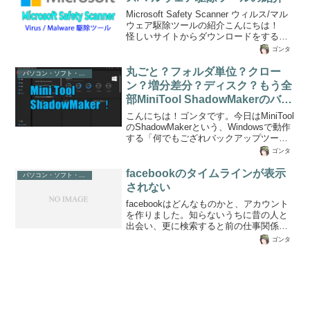
html><!--><html xmlns="" class="ie8 wp-
Microsoft Safety Scanner ウィルス/マル
toolbar" dir="ltr" lang="ja"><html
ウェア駆除ツールの紹介こんにちは！
xmlns="" class="wp-toolbar" di...
怪しいサイトからダウンロードをするこ
とがあるゴンタです。あなたのパソコン
ゴンタ
は知らないうちにウィルスやマルウェア
（Virus/Malware)に感染していませんか？
丸ごと？フォルダ単位？クロー
パソコン・ソフト・ゲーム関係
巷では、毎日のように新しいウイルスと
ン？増分差分？ディスク？もう全
マルウェアがどんどん発見されていて、
部MiniTool ShadowMakerのバッ
とても危険な状態が日々発生しています
クアップソフトウェアでええや
が、どれだけ予防線を張っても知らない
こんにちは！ゴンタです。今日はMiniTool
うちに感染していたりします。例えば、
ん。
のShadowMakerという、Windowsで動作
メーカーやソフトウェア会社以外からフ
する「何でもござれバックアップツー
ァイルをダウンロードしたり、検索サ...
ル」を紹介したいと思います。先に書い
ゴンタ
ておきますが、このバックアップツール
を持っていれば、「バックアップ」と呼
facebookのタイムラインが表示
パソコン・ソフト・ゲーム関係
ばれるさまざまなことをこのソフトウェ
されない
ア1本ですべて管理でき、無料で使用でき
facebookはどんなものかと、アカウント
る優れものです。より複雑な管理や、一
を作りました。知らないうちに昔の人と
部機能をりようするには、有料バージョ
出会い、更に検索すると前の仕事関係の
ンになりますが、このソフトウェアは価
方々や営業先のお客さんなど大勢いらっ
格が非常に割安で、永久ライセンスもお
ゴンタ
しゃいました。いまはコチラからアクシ
安いため、オール管理をしたい人にはメ
ョンは起こさず、おいておこうか
リットが多いです...
と・・・。（いまいち、使い方がわから
ないしコネクションがどのようになって
いるのか怖いので）facebookではタイム
ラインとかいう、年代を時系列にした出