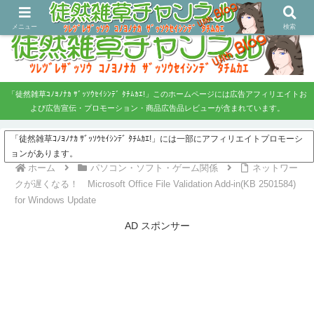
ツレヅレ・ザッソウ コノヨノナカ、ザッソウセイシンデタチムカエ！
メニュー
検索
「徒然雑草ｺﾉﾖﾉﾅｶ ｻﾞｯｿｳｾｲｼﾝﾃﾞ ﾀﾁﾑｶｴ!」このホームページには広告アフィリエイトお
よび広告宣伝・プロモーション・商品広告品レビューが含まれています。
「徒然雑草ｺﾉﾖﾉﾅｶ ｻﾞｯｿｳｾｲｼﾝﾃﾞ ﾀﾁﾑｶｴ!」には一部にアフィリエイトプロモーシ
ョンがあります。
ホーム
パソコン・ソフト・ゲーム関係
ネットワー
クが遅くなる！ Microsoft Office File Validation Add-in(KB 2501584)
for Windows Update
AD スポンサー