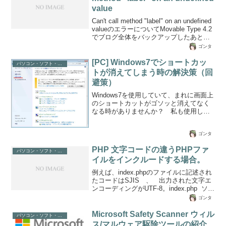
注意してください。下記の抽出方法はそ
value
れぞれ、レコードセットから変数に代入
し、ラベル表示の流れになっています。
Can't call method "label" on an undefined
変数に置き換えることでいろいろ、ユー
valueのエラーについてMovable Type 4.2
ザーフォームメインの構築であれば作業
でブログ全体をバックアップしたあと、
もしやすくなると思いま...
再度エクスポートし、再構築したときに
ゴンタ
上記のようなエラーが出ることがありま
す。私も、上記のエラーが「サイトを再
​[PC] ​Windows7でショートカッ
パソコン・ソフト・ゲーム関係
構築」させている途中で発生し、非常に
トが消えてしまう時の解決策（回
苦しみましたので備忘録として記録しま
避策）
す。同じ悩みがある方の処方箋になれば
良いのですが。。対処法はこれでよいの
Windows7を使用していて、まれに画面上
かどうかはまったくの不明です。調べま
のショートカットがゴソッと消えてなく
わって結果的にエラーが回...
なる時がありませんか？ 私も使用して
いて毎回、ショートカットの再配置を一
ずつ行ってきましたが、どうも気になる
ゴンタ
ので調べてみました。どうやら、
Windows7のショートカットが破損された
PHP 文字コードの違うPHPファ
際に自動的にすべて削除する設定になっ
パソコン・ソフト・ゲーム関係
イルをインクルードする場合。
ているようです。ですからネットワーク
接続エラーなどでネットワークドライブ
例えば、index.phpのファイルに記述され
に割り当てられたショートカットが存在
たコードはSJIS 、 出力された文字エ
し、エラーとなっているならば「システ
ンコーディングがUTF-8。index.php ソー
ム保守のトラブルシューティング ツール ​
スはSJISで記述。出力はｐｈｐソースコ
ゴンタ
」がエラーショートカットを...
ードで書かれており、出力されたｈｔｍ
ｌソースUTF-8・・・
Microsoft Safety Scanner ウィル
パソコン・ソフト・ゲーム関係
=====================<!DOCTYPE
ス/マルウェア駆除ツールの紹介