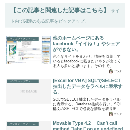
【この記事と関連した記事はこちら】
サイ
ト内で関連のある記事をピックアップ。
他のホームページにある
パソコン・ソフト・ゲーム関係
facebook「イイね！」やシェア
ができない。
色々なサイトをまわり、情報を収集して
いるとfacebookに載せたいネタが出てく
る人も多いと思います。その中で、
facebookに簡単に記載できる方法が「い
ゴンタ
いね」ボタンだったり「シェアする」だ
ったりしますが、ある環境下にあるパソ
[Excel for VBA] SQLでSELECT
パソコン・ソフト・ゲーム関係
コンでは「いいね」や「シェアする」が
抽出したデータをラベルに表示す
うまくいかない場合があります。私がハ
る。
マったのは、シェアするとリンク先のサ
ムネイルと商品情報とともに、紹介入力
SQLでSELECT抽出したデータをラベル
項目などの「このリンクをシェア」とい
に表示する。Database接続を行い、SQL
うダイアログＢＯＸが表示されるため、
構文のSELECTで必要な情報を取り出し
難なく紹介文を入力し「リンクをシェ
ます。取り出した情報をユーザーフォー
ゴンタ
ア」ボタンでfacebookに反...
ムのLabel（ラベル）に表示する方法で
す。LabelはLabel3.Captionで表示しま
Movable Type 4.2 Can’t call
パソコン・ソフト・ゲーム関係
す。Label3.valueはエラーになりますので
method “label” on an undefined