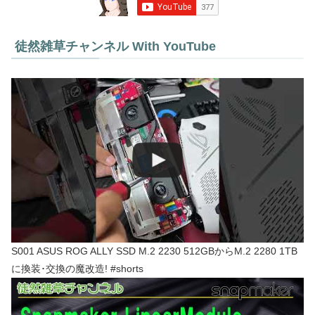
徒然雑草チャンネル With YouTube
S001 ASUS ROG ALLY SSD M.2 2230 512GBからM.2 2280 1TB
に換装･交換の魔改造! #shorts