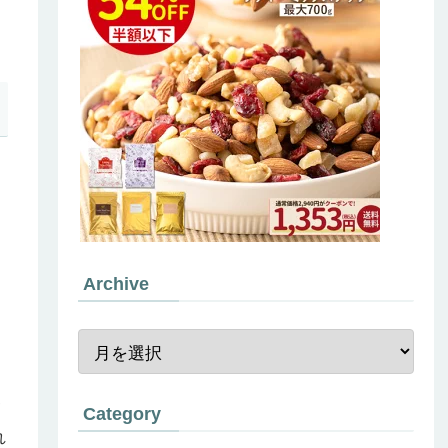
Archive
タ
Category
れ