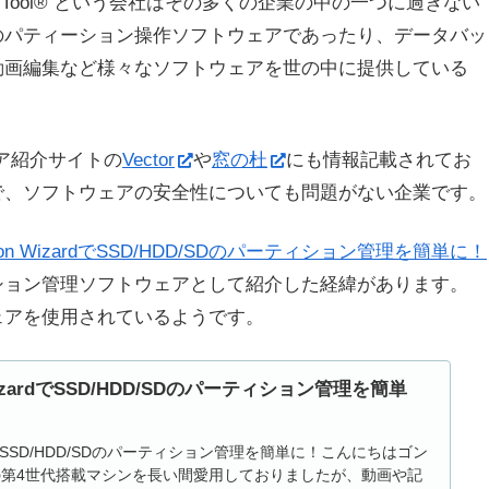
Tool® という会社はその多くの企業の中の一つに過ぎない
のパティーション操作ソフトウェアであったり、データバッ
動画編集など様々なソフトウェアを世の中に提供している
ェア紹介サイトの
Vector
や
窓の杜
にも情報記載されてお
で、ソフトウェアの安全性についても問題がない企業です。
artition WizardでSSD/HDD/SDのパーティション管理を簡単に！
ション管理ソフトウェアとして紹介した経緯があります。
ェアを使用されているようです。
ion WizardでSSD/HDD/SDのパーティション管理を簡単
n WizardでSSD/HDD/SDのパーティション管理を簡単に！こんにちはゴン
CPUの第4世代搭載マシンを長い間愛用しておりましたが、動画や記