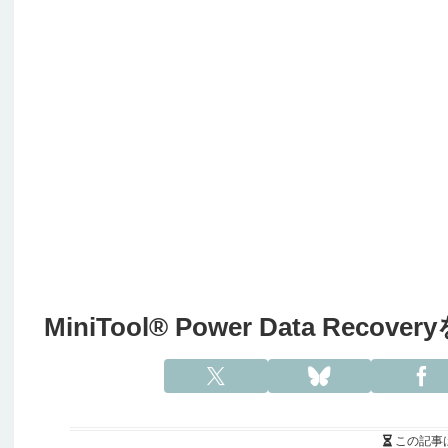
MiniTool® Power Data R
この記事