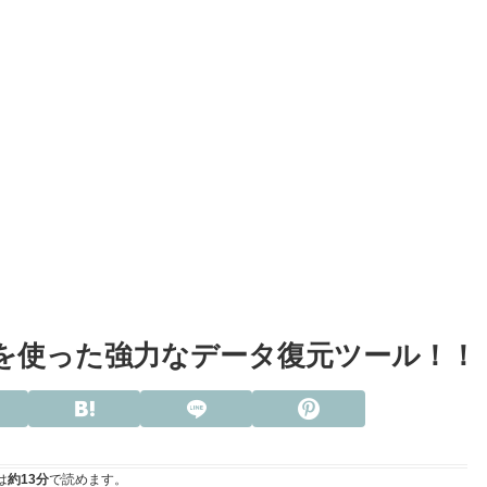
ecoveryを使った強力なデータ復元ツール！！
は
約13分
で読めます。