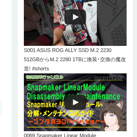
S001 ASUS ROG ALLY SSD M.2 2230
512GBからM.2 2280 1TBに換装･交換の魔改
造! #shorts
0069 Snapmaker Linear Module