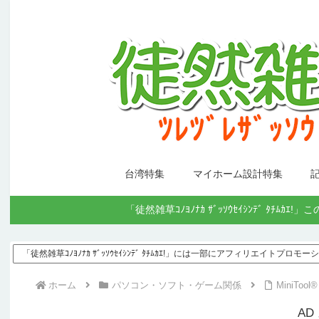
台湾特集
マイホーム設計特集
「徒然雑草ｺﾉﾖﾉﾅｶ ｻﾞｯｿｳｾｲｼﾝﾃﾞ
「徒然雑草ｺﾉﾖﾉﾅｶ ｻﾞｯｿｳｾｲｼﾝﾃﾞ ﾀﾁﾑｶｴ!」には一部にアフィリエイトプロ
ホーム
パソコン・ソフト・ゲーム関係
MiniTo
AD