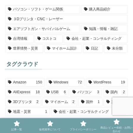
パソコン・ソフト・ゲーム関係
購入商品紹介
３Dプリンタ・CNC・レーザー
エアソフトガン・サバイバルゲーム
知識・情報・雑記
台湾情報
コストコ
会社・起業・コンサルティング
世界情勢・災害
マイホーム設計
日記
未分類
タグクラウド
Amazon
150
Windows
72
WordPress
19
AliExpress
18
USB
6
パソコン
3
国内
2
3Dプリンタ
2
マイホーム
2
国外
1
災害
1
地震・災害
1
会社・起業・コンサルティング
1
商品レビュー依頼・お問い
記事一覧
徒然雑草について
プライバシーポリシー
合わせ