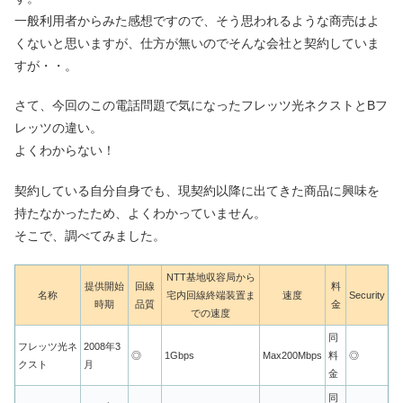
一般利用者からみた感想ですので、そう思われるような商売はよ
くないと思いますが、仕方が無いのでそんな会社と契約していま
すが・・。
さて、今回のこの電話問題で気になったフレッツ光ネクストとBフ
レッツの違い。
よくわからない！
契約している自分自身でも、現契約以降に出てきた商品に興味を
持たなかったため、よくわかっていません。
そこで、調べてみました。
NTT基地収容局から
提供開始
回線
料
名称
宅内回線終端装置ま
速度
Security
時期
品質
金
での速度
同
フレッツ光ネ
2008年3
◎
1Gbps
Max200Mbps
料
◎
クスト
月
金
同