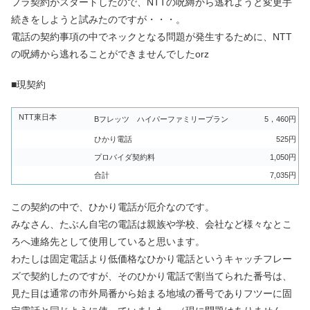
フラ契約がスタートしたので、NTTの呪縛から逃れようと変更手
続きをしようと試みたのですが・・・。
電話の契約事項の中でネックとなる問題が発生するために、NTT
の呪縛から逃れることができませんでしたorz
■現契約
NTT東日本
Bフレッツ ハイパーファミリープラン
5，460円
ひかり電話
525円
プロバイダ契約料
1,050円
合計
7,035円
この契約の中で、ひかり電話が厄介なのです。
みなさん、たぶん自宅の電話は親族や学校、会社など様々なとこ
ろへ連絡先として使用していると思います。
わたしは固定電話より低価格なひかり電話というキャッチフレー
ズで契約したのですが、そのひかり電話で割当てられた番号は、
見た目は通常の市外局番から始まる地域の番号でありフツーに固