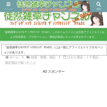
ツレヅレ・ザッソウ コノヨノナカ、ザッソウセイシンデタチムカエ！
メニュー
検索
「徒然雑草ｺﾉﾖﾉﾅｶ ｻﾞｯｿｳｾｲｼﾝﾃﾞ ﾀﾁﾑｶｴ!」このホームページには広告アフィリエイトお
よび広告宣伝・プロモーション・商品広告品レビューが含まれています。
「徒然雑草ｺﾉﾖﾉﾅｶ ｻﾞｯｿｳｾｲｼﾝﾃﾞ ﾀﾁﾑｶｴ!」には一部にアフィリエイトプロモーシ
ョンがあります。
ホーム
知識・情報・雑記
ひかり電話・ＩＰ電話・
固定電話で困ったこと
AD スポンサー