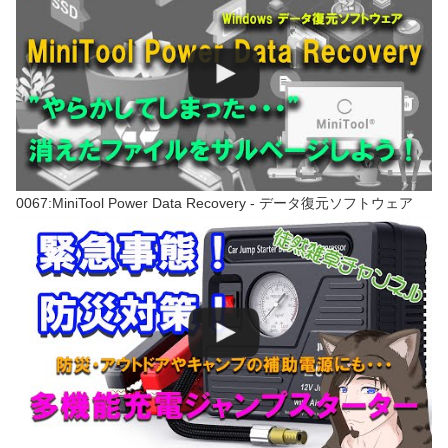
0067:MiniTool Power Data Recovery - データ復元ソフトウェア