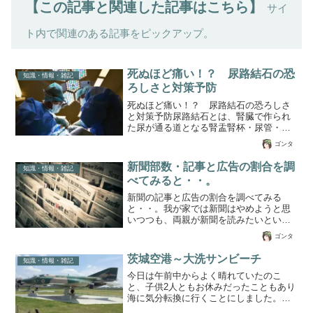
【この記事と関連した記事はこちら】
サイ
ト内で関連のある記事をピックアップ。
死ぬほど痛い！？ 尿路結石の恐
知識・情報・雑記
ろしさと対策予防
死ぬほど痛い！？ 尿路結石の恐ろしさ
と対策予防尿路結石とは、腎臓で作られ
た尿が通る道となる腎盂腎杯・尿管・膀
胱・尿道などにカルシウムが結石ができ
ゴンタ
ることを言います。尿路結石の発症には
主に食生活が非常に大きく関係している
新聞部数・記事と広告の割合を調
知識・情報・雑記
と言われています。 特に日本人の場合
べてみると・・。
はシュウ酸カルシウム結石症と呼ばれる
ものが圧倒的に多く 、シュウ酸の摂りす
新聞の記事と広告の割合を調べてみる
ぎが結石の主な原因であるといわれてい
と・・。我が家では新聞はやめようと思
ます。シュウ酸によるシュウ酸カルシウ
いつつも、両親が新聞を読みたいという
ム結石症尿路結石の原因であるカルシウ
ので朝刊だけ取るようにしています。こ
ゴンタ
ム結石は昔からカルシウムが結石を作る
の新聞ですが、新聞には様々な時事記事
原因であると考えられていました。 現
が記載されていますが、よく見ると非常
茨城空港～大洗サンビーチ
在の...
知識・情報・雑記
に多くの広告が記載されています。お金
を払って新聞を読んでいるわけですが、
今日は午前中からよく晴れていたのこ
最近では新聞記事より広告が紙面の大半
と、子供2人ともお休みだったこともあり
を占めるため、純粋によみものとしては
海に気分転換に行くことにしました。普
体をなしていない状態になっているの
段はあまり行く気がしないのに朝早くか