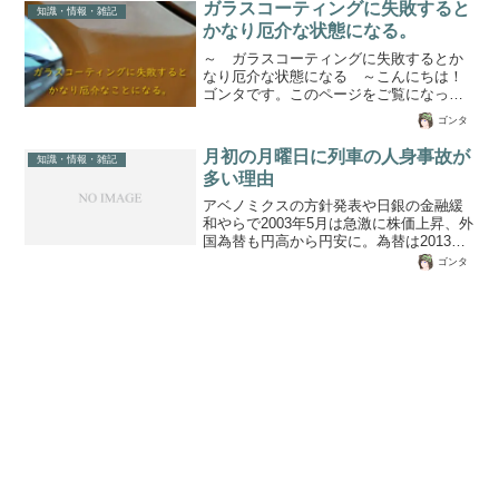
ャレンジャーや、アメリカのM1A2エイブ
ガラスコーティングに失敗すると
知識・情報・雑記
ラズムなど主力戦車をも貫通する125mm
かなり厄介な状態になる。
砲だそうです。 更にほんとか嘘か知り
～ ガラスコーティングに失敗するとか
ませんが、高性能な弾薬や、火器管制装
なり厄介な状態になる ～こんにちは！
置も採用しているとのこと中国人民軍の
ゴンタです。このページをご覧になって
陸軍部隊は96式を使用していますが順次
いるということはDIYで愛車にガラスコー
99G式に置き換える事を検討しているそ
ゴンタ
ティング施工を行って「やらかした」の
うです。しかし面白い...
ではないでしょうか？それかDIYで「自分
月初の月曜日に列車の人身事故が
知識・情報・雑記
でガラスコーティングしよう」と情報収
多い理由
集されているのかもしれません。自動車
の表面コートというと、カルバナワック
アベノミクスの方針発表や日銀の金融緩
ス（カルナバ蝋）やレジンコート、ガラ
和やらで2003年5月は急激に株価上昇、外
スコートなど様々なものがありますが、
国為替も円高から円安に。為替は2013年1
一番効果があるガラスコートは施工を誤
月初旬は86円だったのが、半年で100円。
ゴンタ
ると取り返しがつかないほど大変なこと
この変動は株や為替、先物取引をする人
になります。ゴンタも一度やらかして...
にとっては恐ろしい、いや、素晴らしい
素敵なものになるのです。FX(外国為替保
証金取引)をされている人は判ると思いま
すが、一般的に日本時間の月曜日6:00か
らスタートし土曜日の6:00まで夜中も取
引できるわけです。この間に為替変動を
利用してUSD/JPYや、AUD/JPYなど2国
間通貨を売買して差益を取るのがFX...