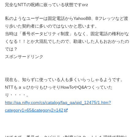
完全なNTTの呪縛に嵌っている状態ですorz
私のようなユーザーは固定電話からYahooBB、Bフレッツなど渡
り歩いた契約者に多いのではないかと思います。
当時は「番号ポータビリティ制度」もなく、固定電話の権利がな
くなる！！とか大混乱でしたので、勘違いした人もおおかったの
では？
スポンサードリンク
現在も、知らずに使っている人も多くいらっしゃるようです。
NTTもａｕひかりもひっそりHowToやQ&Aつくっていた
り・・・・。
http://qa.nifty.com/cs/catalog/faq_qa/qid_12475/1.htm?
category1=65&category2=142