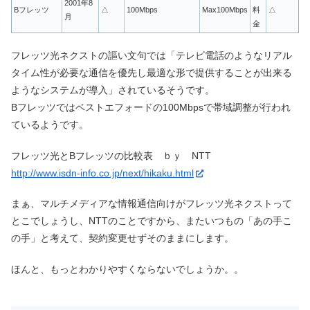
2001年8
Bフレッツ
△
100Mbps
Max100Mbps
料
△
月
金
フレッツ光ネクストの謳い文句では「テレビ電話のようなリアル
タイム性が必要な通信を優先し最適な形で提供することが出来る
ようなシステムが導入」されているそうです。
Bフレッツではベストエフォードの100Mbpsで帯域調整が行われ
ているようです。
フレッツ光とBフレッツの比較表 ｂｙ NTT
http://www.isdn-info.co.jp/next/hikaku.html
まぁ、マルチメディアな情報通信向けがフレッツ光ネクストって
とこでしょうし、NTTのことですから、またいつもの「あの手こ
の手」と考えて、契約変更せずそのままにします。
ほんと、もっとわかりやすくならないでしょうか。。