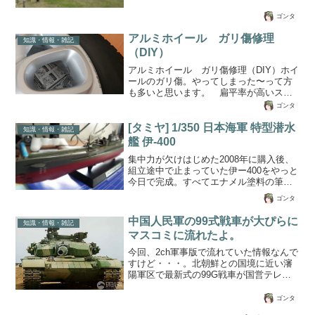
で、新聞の広告について考えてみたいと
ら。なんでかね？・・で、茨城空港にい
ゴンタ
思います。新聞を取らない世帯が多くな
ってみました。茨城空港はテレビやら何
った。若い世代は新聞よりもリアルタイ
やらでご存知のとおり、スカイマーク
アルミホイール ガリ傷修理
ムで情報を...
(Skymark Airlines Inc.)やら春秋航空やら
知識・情報・雑記
（DIY）
韓国路線のアシアナ航空（今現在はな
い。 どうでもいいけど。）やら飛んで
アルミホイール ガリ傷修理（DIY）ホイ
ます。子供はスカイマークで神戸に行っ
ールのガリ傷。やってしまった〜って方
たりでお世話になってるので何度か茨城
も多いと思います。 扁平率が高いスポ
空港に行ってますが、「亡霊」が設置さ
ーツタイヤを履いている場合などでは結
ゴンタ
れてからはまだ一度...
構、縁石など気にしながら走りますよ
ね！気にしていても運が悪くガリキズが
[タミヤ] 1/350 日本海軍 特型潜水
知識・情報・雑記
できてしまうことがありますが、修理方
艦 伊-400
法を身につければ簡単に修正できます。
‎集中力が欠けはじめた2008年に購入後、
諦めずにぜひDIYチャレンジをしてみてく
組立途中で止まっていた伊ー400をやっと
ださい。ホイール修正はガリ傷にもより
今日で完成。すべてエナメル塗料の筆塗
ますが、今回のような傷では業者さんに
りだけで仕上げましたが、パテ埋めなど
い対すると２万円くらいは最低でも取ら
ゴンタ
の作業を多少省いたことで、完成度が非
れちゃいます。しかし、DIYだとペイント
常に低いものとなり、中途半端な仕上が
スプレーを買っても４千円もあれば...
中国人民軍の99式戦車が大ぴらに
知識・情報・雑記
りになってしまいました。腰痛もさるこ
マスコミに流れたよ。
とながら、別の持病も良くなりつつある
ようなので、つぎはレプソルHONDA
今回、2ch軍事版で流れていた情報なんで
RC211V 2006を組み立てる予定です。昔
すけど・・・。北朝鮮との国境に近い瀋
に一度、レプソルHONDA RC211V '06は
陽軍区で最新式の99G戦車が国営テレビ
組み立てているのですが、引越の際に壊
で公開されたそうな。99G式戦車は、99
れたので再度時間をかけて作りたいと思
式の最新アップグレードバージョンらし
ゴンタ
います...
く、搭載されている砲身はイギリスのチ