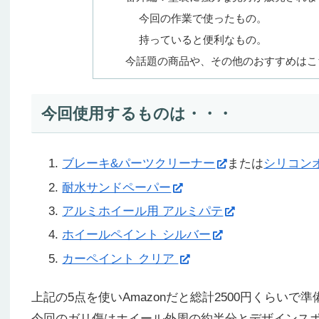
今回の作業で使ったもの。
持っていると便利なもの。
今話題の商品や、その他のおすすめはこ
今回使用するものは・・・
ブレーキ&パーツクリーナー
または
シリコン
耐水サンドペーパー
アルミホイール用 アルミパテ
ホイールペイント シルバー
カーペイント クリア
上記の5点を使いAmazonだと総計2500円くらいで
今回のガリ傷はホイール外周の約半分とデザインス