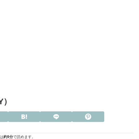
Y）
は
約9分
で読めます。