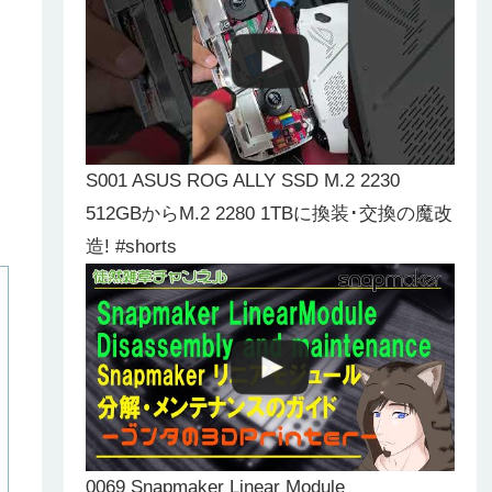
S001 ASUS ROG ALLY SSD M.2 2230
512GBからM.2 2280 1TBに換装･交換の魔改
造! #shorts
0069 Snapmaker Linear Module