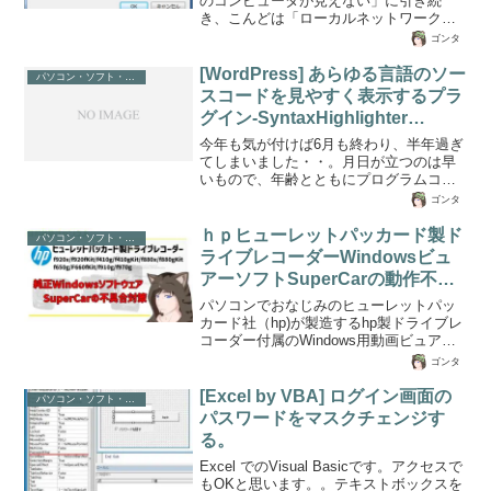
のコンピュータが見えない」に引き続
き、こんどは「ローカルネットワーク内
にWindows７が複数ある場合で双方のパ
ゴンタ
ソコンが共有できない場合」の対処法を
ご紹介します。同じプライベートネット
[WordPress] あらゆる言語のソー
パソコン・ソフト・ゲーム関係
ワーク内でWindows7(Vista含む)を複数台
スコードを見やすく表示するプラ
ある環境で、お互いのコンピューターが
グイン-SyntaxHighlighter
ネットワーク参照できなかったり、仮に
Evolved
参照できてもWindowsセキュリティで下
今年も気が付けば6月も終わり、半年過ぎ
記のようなネットワークパスワードを求
てしまいました・・。月日が立つのは早
められ接続できない事があると思いま
いもので、年齢とともにプログラムコー
す。Windows7に外付けHDDを取り付
ドも思うようにスラスラ書けなくなって
ゴンタ
け、...
来ました。思い出せない、コードスペル
ミスなどが多く(´・ω・｀)ｶﾞｯｶﾘ…習いた
ｈｐヒューレットパッカード製ド
パソコン・ソフト・ゲーム関係
てのプログラマみたいに本をペラペラ、
ライブレコーダーWindowsビュ
WEBを流し読みってことも多くなってき
アーソフトSuperCarの動作不具
たのは辛いです。さて、今回はVBAのソ
合対策とWi-Fi接続
ースコードやPHPなど記載することも多
パソコンでおなじみのヒューレットパッ
いので、ソースを見やすくできるプラグ
カード社（hp)が製造するhp製ドライブレ
インのご紹介です。って言ってもネット
コーダー付属のWindows用動画ビュアー
上の情報を集めただけなので特別なわけ
ソフトウェアである「SuperCar」です
ゴンタ
ではないのであしからず。...
が、Google Mapの仕様変更に伴い起動後
にJavascriptエラーが表示され、動画が再
[Excel by VBA] ログイン画面の
パソコン・ソフト・ゲーム関係
生できない不具合が発生しています。
パスワードをマスクチェンジす
しかしながら、公式および販売代理店で
る。
のアップデートファイルやパッチサポー
トもされていないため、緊急時に動画を
Excel でのVisual Basicです。アクセスで
WindowsPCで確認したい場合は観れない
もOKと思います。。テキストボックスを