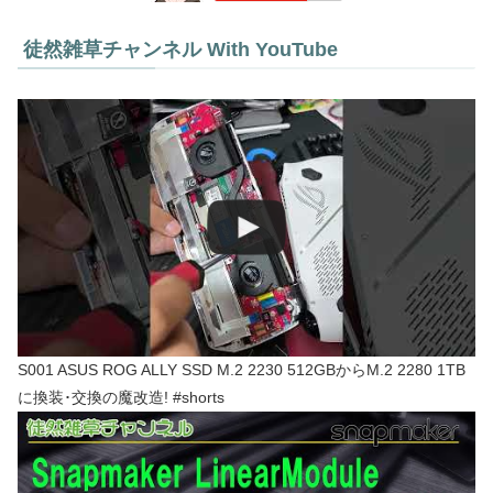
徒然雑草チャンネル With YouTube
S001 ASUS ROG ALLY SSD M.2 2230 512GBからM.2 2280 1TB
に換装･交換の魔改造! #shorts