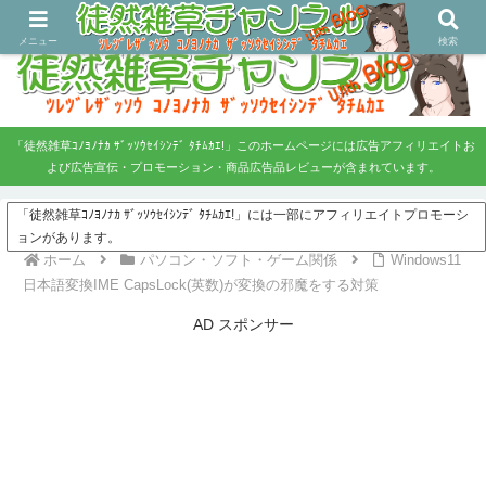
ツレヅレ・ザッソウ コノヨノナカ、ザッソウセイシンデタチムカエ！
メニュー
検索
「徒然雑草ｺﾉﾖﾉﾅｶ ｻﾞｯｿｳｾｲｼﾝﾃﾞ ﾀﾁﾑｶｴ!」このホームページには広告アフィリエイトお
よび広告宣伝・プロモーション・商品広告品レビューが含まれています。
「徒然雑草ｺﾉﾖﾉﾅｶ ｻﾞｯｿｳｾｲｼﾝﾃﾞ ﾀﾁﾑｶｴ!」には一部にアフィリエイトプロモーシ
ョンがあります。
ホーム
パソコン・ソフト・ゲーム関係
Windows11
日本語変換IME CapsLock(英数)が変換の邪魔をする対策
AD スポンサー