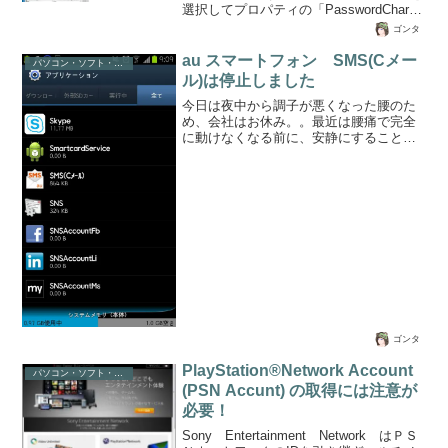
ため、他のソフトウェアを使用して動画
選択してプロパティの「PasswordChar』
再生を行う方法を紹介したいと思...
の項目にアスタリスク（*）を入力。
ゴンタ
Private Sub
Password_login_box_Change()End
au スマートフォン SMS(Cメー
パソコン・ソフト・ゲーム関係
SubPrivate Sub
ル)は停止しました
Password_look_check_Click()Static
今日は夜中から調子が悪くなった腰のた
Maskchange As BooleanIf Maskchange =
め、会社はお休み。。最近は腰痛で完全
True Then'パスワードが見える状態
に動けなくなる前に、安静にすることで
Password_login_bo...
１．２日程度でだいたい良くなります。
さて、本題ですが表題の通り、Cメールが
突然使えなくなりました！実はこれで４
回目となったので備忘録と共に、同じ境
遇の方の参考になれば良いのですが。。
キャリア au使用端末 GalaxyS2
ISW11SCＯＳ android os 4.04症状
SMS(Cメール)の純正アプリを起動して通
常通り送受信できていたが、ある日突
然、受信未読があるとステータススライ
ドバー...
ゴンタ
PlayStation®Network Account
パソコン・ソフト・ゲーム関係
(PSN Accunt) の取得には注意が
必要！
Sony Entertainment Network はＰＳ