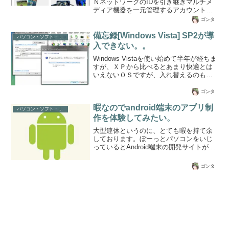
ＮネットワークのIDを引き継ぎマルチメ
ディア機器を一元管理するアカウントサ
ービスです。今回、我が家では
ゴンタ
PlayStation3のCall of Duty:Modern
Warfare 3を長男と遊んでいますが、二時
備忘録[Windows Vista] SP2が導
パソコン・ソフト・ゲーム関係
同時にFPSする場合は1画面に上下2分割
入できない。。
で操作するため、マシンの処理スピード
Windows Vistaを使い始めて半年が経ちま
による反応の遅れと市や範囲が狭い画面
すが、ＸＰから比べるとあまり快適とは
でのプレイのためかなりDeath-Kill比に影
いえないＯＳですが、入れ替えるのも面
響が出ます。今回、太っ腹にPS3を購入
倒なので、そのまま使ってます。SP2も
して一家に2台でLAN構成でのネットワ...
リリースされ、定期的に更新されている
ゴンタ
ものと思っていたら、まだSP1のままで
暇なのでandroid端末のアプリ制
した。。いろいろ調べてみたら、他言語
パソコン・ソフト・ゲーム関係
導入されている場合は削除しないと導入
作を体験してみたい。
できないとか。更には一気に削除でき
大型連休というのに、とても暇を持て余
ず、1件一件削除するしかないそうです。
しております。ぼーっとパソコンをいじ
SP2がインストールできていない方は調
っているとAndroid端末の開発サイトがあ
べてみてください。。１．「コントロー
ったので、見ていたのですが面白そうだ
ルパネル」を開く２．「地域と言語のオ
ったので勉強してみようかと・・。いつ
プション」を開く３．「...
ゴンタ
も、こんな調子で中途半端なのでどこま
で続くかわかりませんが、やっていこう
かなぁ。開発環境はOS：Windows7 64bit
Proandroid実機端末：GalaxyS2開発
Editor:Eclipse開発言語はJavaを使用する
ので、から「無料Javaのダウンロード」
を。Version 6 Update 32さらに、...