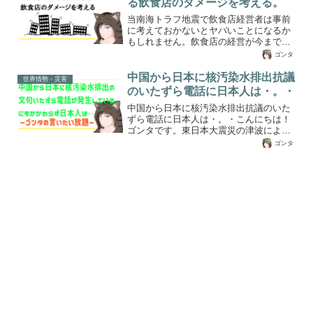
る飲食店のダメージを考える。
常とは反対の動きで、地盤が最大で6cm
動いた。この付近は、陸地の下にある北
当南海トラフ地震で飲食店経営者は事前
米プレートに、フィリピンプレートが沈
に考えておかないとヤバいことになるか
み込んでおり、今回の動きは、このプレ
もしれません。飲食店の経営が今まで通
ートの境界面がゆっくりと滑る、「スロ
り続けれる保証は無く借金を背負って高
ゴンタ
ースリップ」と呼ばれる地殻変動が起き
額単価のメニューを組んでいる賃料が高
たものとみられている。防災...
い店舗経営者は資金力がないと倒産する
中国から日本に核汚染水排出抗議
世界情勢・災害
確率が高くなる可能性があり、地震を想
のいたずら電話に日本人は・。・
定することで事前対策や地震発生の規模
中国から日本に核汚染水排出抗議のいた
によってどうするかを考える必要があり
ずら電話に日本人は・。・こんにちは！
ます。
ゴンタです。東日本大震災の津波による
東京電力の福島第一原子力発電所のメル
ゴンタ
トダウンで冷却水の保管タンクがいっぱ
いになり、仕方がなく海洋放出を始めた
件で、中国（China）の共産党員と国の管
轄機関のシステムであろう仕組みを使っ
た悪戯電話が福島や東北地域のホテルや
学校、商業施設や民間企業にじゃんじゃ
んかかってきているようです。日本のニ
ュースやレポートされていた人たちは、
迷惑だよねって笑ってるんですよ
ね・・・それってそんなレベルではない
と思う...