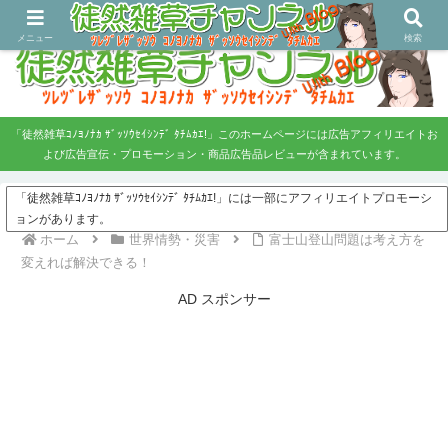
ツレヅレ・ザッソウ コノヨノナカ、ザッソウセイシンデタチムカエ！
メニュー
検索
「徒然雑草ｺﾉﾖﾉﾅｶ ｻﾞｯｿｳｾｲｼﾝﾃﾞ ﾀﾁﾑｶｴ!」このホームページには広告アフィリエイトお
よび広告宣伝・プロモーション・商品広告品レビューが含まれています。
「徒然雑草ｺﾉﾖﾉﾅｶ ｻﾞｯｿｳｾｲｼﾝﾃﾞ ﾀﾁﾑｶｴ!」には一部にアフィリエイトプロモーシ
ョンがあります。
ホーム
世界情勢・災害
富士山登山問題は考え方を
変えれば解決できる！
AD スポンサー