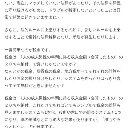
ない、現在にマッチしていない法律があったり、その法律を律義
に守り続けるがために、トラブルが解消しないといったことは日
常で頻繁に起きていますよね・・
さらに、法的ルールに上塗りするかの如く、新しいルールを上乗
せすることで複雑な法律解釈となり、矛盾が発生したりします。
一番簡単なのが税金です。
税金は「1人の成人男性の年間に得る収入金額（合算したもの）の
２０％を納付」で良いじゃないですか？
なんとかの税金、所得税の税金、地方税すべてそれぞれの計算を
したりお金の振り分けをしたり、システムを作ったりはっきり言
って全て無駄だと思いませんか？
税金は「1人の成人男性の年間に得る収入金額（合算したもの）の
２０％を納付」これだけであればとてもシンプルで税金の総額も
見えますしシステムも1本化、役所や窓口での照会システムも1つ
になり、紙の削減などにも絶大な効果がありますが、「誰もやろ
うとしない」のが日本です。