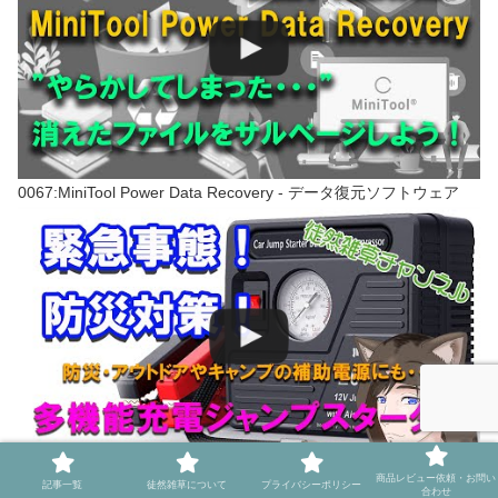
0067:MiniTool Power Data Recovery - データ復元ソフトウェア
緊急事態もアウトドアでも防災でも役立つJF.EGWO多機能充電ジ
商品レビュー依頼・お問い
記事一覧
徒然雑草について
プライバシーポリシー
合わせ