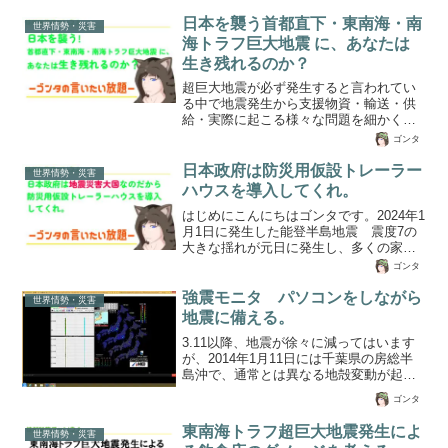
日本を襲う首都直下・東南海・南
世界情勢・災害
海トラフ巨大地震 に、あなたは
生き残れるのか？
超巨大地震が必ず発生すると言われてい
る中で地震発生から支援物資・輸送・供
給・実際に起こる様々な問題を細かく分
析 超巨大地震が来ると日本全国で大パ
ゴンタ
ニックに。地震に対する備えと、これか
ら起こりえるさまざまな問題をピックア
日本政府は防災用仮設トレーラー
世界情勢・災害
ップしました。是非読んでいただき、地
ハウスを導入してくれ。
震に備えてくださいね。
はじめにこんにちはゴンタです。2024年1
月1日に発生した能登半島地震 震度7の
大きな揺れが元日に発生し、多くの家が
崩壊。 沿岸付近では4mの隆起が発生
ゴンタ
し、港では本来は海だった漁港も隆起に
よって海底が盛り上がって陸になってし
強震モニタ パソコンをしながら
世界情勢・災害
まいました。この地震では、多くの道路
地震に備える。
が隆起や圧縮によって道幅が変わるぐら
3.11以降、地震が徐々に減ってはいます
い大きな変動があり、水道管やガス管な
が、2014年1月11日には千葉県の房総半
ど再埋設しようにも、本来の道幅ではな
島沖で、通常とは異なる地殻変動が起
いために仮埋設しかできない状態になっ
き、地盤が最大6cm動いたことが、国土
ており、道路の破壊が復興を遅らせる原
ゴンタ
地理院の観測で明らかになったと発表が
因になっています。日本は多くの地震が
あった。国土地理院によると、1月2日ご
発生し、津波や火山もある災害大国で...
東南海トラフ超巨大地震発生によ
世界情勢・災害
ろから10日にかけて、房総半島沖で、通