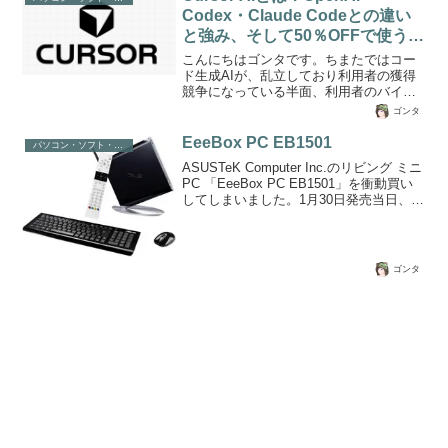
サポート終了はいつ？Windows 7は2020
Codex・Claude Codeとの違い
年1月14日にサポートが終了する予定のた
と強み、そして50％OFFで使う方
め、それ以降はセキュリティ脆弱性に関
する更新がMicrosoftによる提供がされな
法
こんにちはゴンタです。ちまたではコー
くなります。そのため、先のKB4493132
ド生成AIが、乱立しており利用者の獲得
パッチ配信...
競争になっている半面、利用者のバイブ
コーディング（AI丸投げでコード生成し
ゴンタ
プログラム動作までおこなう）により、
大量のリソースを消費するような使用方
EeeBox PC EB1501
パソコン・ソフト・ゲーム関係
法で値上げや、規制などが発生したりし
ASUSTeK Computer Inc.のリビング ミニ
ています。AIを使った開発支援ツールが
PC 「EeeBox PC EB1501」を衝動買い
一気に増えた今、特に存在感を増してい
してしまいました。1月30日発売当日、
るのが Cursor AI です。 「コード補完ツ
PCデポで49800円を46800円に価格交渉
ールの進化版」ではなく、エディタその
し購入しました。購入した目的は、2
ものにAIを組み込んだ新しい開発体験を
つ。。HDMIでリビングのPCに接続でき
提供するツールと言ったほうが近いでし
るため、出不精になっている、じいちゃ
ょう。そんななかで、...
ゴンタ
ん・ばあちゃんにパソコンを覚えさせ、
観光地やイベントなどの情報収集に使わ
せること。もうひとつは大画面でラジコ
ンシュミレーターで練習すること。この
PCはATOM330でNVIDIA IONプラットフ
ォームモデ...