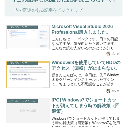
ト内で関連のある記事をピックアップ。
Microsoft Visual Studio 2026
パソコン・ソフト・ゲーム関係
Professional購入しました。
こんにちは！ ゴンタです。日々の日記
なんですが、気が向いたら書いてます。
こんなの読む人がいるのかどうか知りま
せんが、MicrosoftのVisual Studio 2026
ゴンタ
Professional購入しました。いままではサ
ブスクリプションを使用してたのです
Windows8を使用していてHDDの
パソコン・ソフト・ゲーム関係
が、IDEバージョンをドーンと買ってしま
アクセス（回転）が止まらない。
いました。10万円近くするんですが、会
皆さんこんばんは。今日は、先日Windws
社と自宅でVS2026を利用するので、自宅
８をクリーンインストールしたマシン
でもライセンスが必要なんですよね。
で、ちょっとした不思議なことが起きて
あと、自分で作ってるソフトウェアも販
いたのでその原因を調べてみたところ、
売してるため、ライセンスがいるわけで
ゴンタ
思わぬところに落とし穴があったので備
す。今までのVisual...
忘録として記録しておきます。【現象】
[PC] ​Windows7でショートカッ
パソコン・ソフト・ゲーム関係
Windows８が起動し、ログイン画面直後
トが消えてしまう時の解決策（回
からHDDの回転が頻繁になり、通常であ
避策）
れば数分で収まるところが、小一時間～
数時間ディスクアクセスが止まらない。
​Windows7でショートカットが消えてしま
【副作用】とにかくディスクアクセスに
う時の解決策（回避策）Windows7を使用
パフォーマンスを食われているために