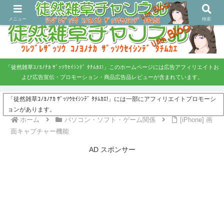
ツレヅレ・ザッソウ コノヨノナカ、ザッソウセイシンデタチムカエ！
メニュー
検索
「徒然雑草ｺﾉﾖﾉﾅｶ ｻﾞｯｿｳｾｲｼﾝﾃﾞ ﾀﾁﾑｶｴ!」このホームページには広告アフィリエイトお
よび広告宣伝・プロモーション・商品広告品レビューが含まれています。
「徒然雑草ｺﾉﾖﾉﾅｶ ｻﾞｯｿｳｾｲｼﾝﾃﾞ ﾀﾁﾑｶｴ!」には一部にアフィリエイトプロモーシ
ョンがあります。
ホーム
パソコン・ソフト・ゲーム関係
[iPhone] 画
面キャプチャー機能
AD スポンサー