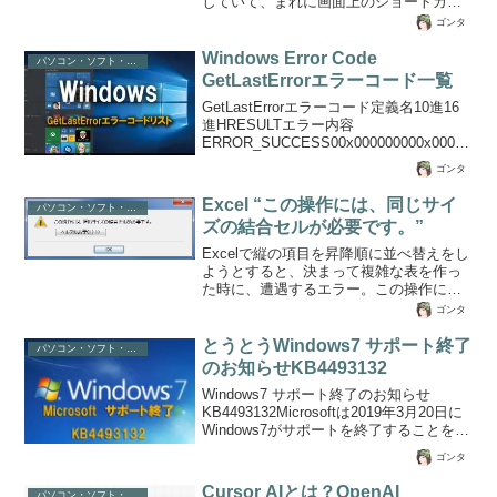
していて、まれに画面上のショートカッ
CPUパワーもいくらか食われています。
トがゴソッと消えてなくなる時がありま
ゴンタ
全体的にもっさりとした動きにな...
せんか？ 私も使用していて毎回、ショ
ートカットの再配置を一ずつ行ってきま
Windows Error Code
パソコン・ソフト・ゲーム関係
したが、どうも気になるので調べてみま
GetLastErrorエラーコード一覧
した。どうやら、Windows7のショートカ
GetLastErrorエラーコード定義名10進16
ットが破損された際に自動的にすべて削
進HRESULTエラー内容
除する設定になっているようです。です
ERROR_SUCCESS00x000000000x00000
からネットワーク接続エラーなどでネッ
000この操作を正しく終了しました。
トワークドライブに割り当てられたショ
ゴンタ
NO_ERROR00x000000000x00000000こ
ートカットが存在し、エラーとなってい
の操作を正しく終了しました。
るならば「システ...
Excel “この操作には、同じサイ
パソコン・ソフト・ゲーム関係
SEC_E_OK00x000000000x00000000この
ズの結合セルが必要です。”
操作を正しく終了しました。
DS_S_SUCCESS00x000000000x000000
Excelで縦の項目を昇降順に並べ替えをし
00この操作を正しく終了しました。
ようとすると、決まって複雑な表を作っ
DNS_ERROR_RCODE_NO_ERROR00x0
た時に、遭遇するエラー。この操作に
000...
は、同じサイズの結合セ ルが必要で
ゴンタ
す。」というメッセー ジがでてしまう。
このエラー中途半端な簡単なデータシー
とうとうWindows7 サポート終了
パソコン・ソフト・ゲーム関係
トでは出てこない。なぜか？並べ替えた
のお知らせKB4493132
いデータ部分に所々セルが結合されてい
Windows7 サポート終了のお知らせ
たり、されていなかったりする部分が混
KB4493132Microsoftは2019年3月20日に
在している と、というメッセージが表示
Windows7がサポートを終了することをユ
されます。データ部分で結合されている
ーザーに通知するために最新パッチとし
部分は解除してくださ い。 データ全体を
ゴンタ
てKB4493132をWindows Updateとして配
選択して、セルの書式設定を開きま す。
信することになったようです。Windows7
（→をクリック）表示されたら...
Cursor AIとは？OpenAI
パソコン・ソフト・ゲーム関係