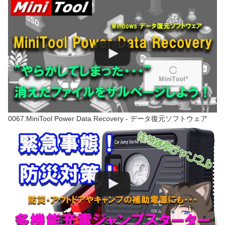
0067:MiniTool Power Data Recovery - データ復元ソフトウェア