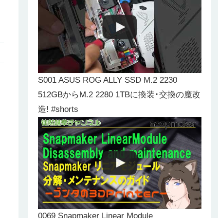
S001 ASUS ROG ALLY SSD M.2 2230
512GBからM.2 2280 1TBに換装･交換の魔改
造! #shorts
0069 Snapmaker Linear Module