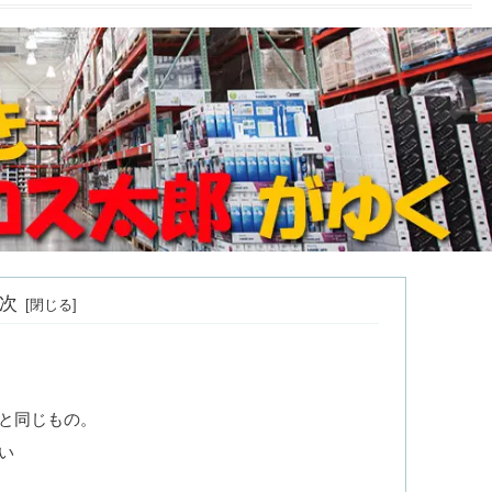
次
と同じもの。
い