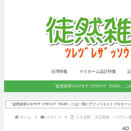
台湾特集
マイホーム設計特集
「徒然雑草ｺﾉﾖﾉﾅｶ ｻﾞｯｿｳｾｲｼﾝﾃﾞ
「徒然雑草ｺﾉﾖﾉﾅｶ ｻﾞｯｿｳｾｲｼﾝﾃﾞ ﾀﾁﾑｶｴ!」には一部にアフィリエイトプロ
ホーム
コストコ
コス太郎 大正製薬 パブロン
AD