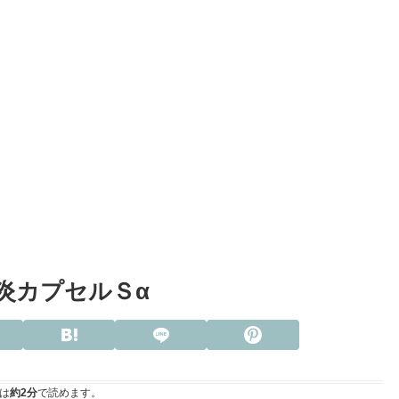
炎カプセルＳα
は
約2分
で読めます。