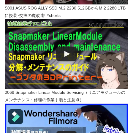
S001 ASUS ROG ALLY SSD M.2 2230 512GBからM.2 2280 1TB
に換装･交換の魔改造! #shorts
0069 Snapmaker Linear Module Servicing（リニアモジュールの
メンテナンス・修理の作業手順と注意点）