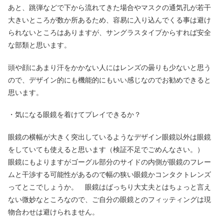
あと、跳弾などで下から流れてきた場合やマスクの通気孔が若干
大きいところが数か所あるため、容易に入り込んでくる事は避け
られないところはありますが、サングラスタイプからすれば安全
な部類と思います。
頭や顔にあまり汗をかかない人にはレンズの曇りも少ないと思う
ので、デザイン的にも機能的にもいい感じなのでお勧めできると
思います。
・気になる眼鏡を着けてプレイできるか？
眼鏡の横幅が大きく突出しているようなデザイン眼鏡以外は眼鏡
をしていても使えると思います（検証不足でごめんなさい。）
眼鏡にもよりますがゴーグル部分のサイドの内側が眼鏡のフレー
ムと干渉する可能性があるので幅の狭い眼鏡かコンタクトレンズ
ってとこでしょうか。 眼鏡はばっちり大丈夫とはちょっと言え
ない微妙なところなので、ご自分の眼鏡とのフィッティングは現
物合わせは避けられません。