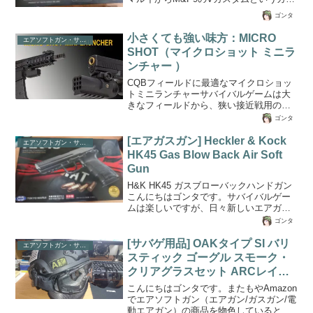
ガン（エアガン/エアソフトガン）が販売
5.56mmであり、射撃反動も低下すること
ゴンタ
されました！TOKYO MARUI
ができ重量も800gほど軽量化できたおか
Smith&Wesson M&P9 Gas Blow Backガ
げで銃弾...
小さくても強い味方：MICRO
エアソフトガン・サバイバルゲーム
スガンは数多くありますが、適度な大き
SHOT（マイクロショット ミニラ
さと安定したハンドリングはこのハンド
ンチャー ）
ガンがお勧めです。軍・警察採用を目的
に開発この拳銃は軍や警察での法執行機
CQBフィールドに最適なマイクロショッ
関での採用を目的に開発されポリマーフ
トミニランチャーサバイバルゲームは大
レーム設計された軽量かつハンドリング
きなフィールドから、狭い接近戦用のフ
安定性を重視したモデルです。2005年
ィールまで大小さまざまですが、特に接
ゴンタ
に...
近戦になるCQB（ＣＱＣ：Close
Quarters Combat：近接格闘なのでちょい
[エアガスガン] Heckler & Kock
エアソフトガン・サバイバルゲーム
と違いますので注意）エリアの早期クリ
HK45 Gas Blow Back Air Soft
アはチームの勝利を左右します。そんな
Gun
中でＣＱＢ（Close Quarters Battle）に近
いエリアで、相手チームのメンバーが潜
H&K HK45 ガスブローバックハンドガン
伏する空間を制圧するには素早さが必要
こんにちはゴンタです。サバイバルゲー
となっていますが、そういう場面で勇敢
ムは楽しいですが、日々新しいエアガン
かつ最速で制圧するのはやはりショッ...
（エアソフトガン）が発表されています
ゴンタ
よね・・。冬でなければガスガンで楽し
むブローバック・・ 良いですね！そん
[サバゲ用品] OAKタイプ SI バリ
エアソフトガン・サバイバルゲーム
なガスハンドガンに東京マルイから
スティック ゴーグル スモーク・
Heckler & Kock HK45 Gas Blow Back Air
クリアグラスセット ARCレイル
Soft Gunが販売されました。ヘッケラー
タイプ ブラック
＆コッホ社が2006年に軍用で開発しその
こんにちはゴンタです。またもやAmazon
後、民間向けに開発されたハンドガンは
でエアソフトガン（エアガン/ガスガン/電
MK23をベースに5万発以上の発砲に耐え
動エアガン）の商品を物色していると、