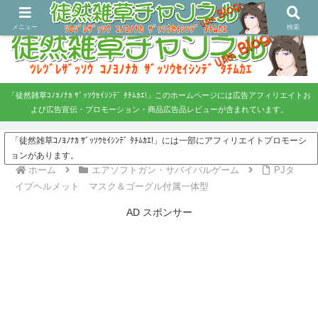
ツレヅレ・ザッソウ コノヨノナカ、ザッソウセイシンデタチムカエ！
メニュー
検索
「徒然雑草ｺﾉﾖﾉﾅｶ ｻﾞｯｿｳｾｲｼﾝﾃﾞ ﾀﾁﾑｶｴ!」このホームページには広告アフィリエイトお
よび広告宣伝・プロモーション・商品広告品レビューが含まれています。
「徒然雑草ｺﾉﾖﾉﾅｶ ｻﾞｯｿｳｾｲｼﾝﾃﾞ ﾀﾁﾑｶｴ!」には一部にアフィリエイトプロモーシ
ョンがあります。
ホーム
エアソフトガン・サバイバルゲーム
PJタ
イプヘルメット マスク＆ゴーグル付属一体型
AD スポンサー