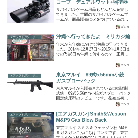
コープ デュアルワット+照準器
ン）今までは、レッグホルダーを使用し
サバイバルゲーム用品もどんどん充実し
ていたのですが、ちょっと不具合が多く
てきました。世間のサバイバルゲームブ
苦労していました。どんな苦労かという
ームが、商品販売に火をつけているので
と・・ 移動中にレッグホルダーからハン
しょう、いろんな新製品が投入されてい
ドガンが落下する。 レッグホルダー自体
ゴンタ
ます。今回は1つのスコープで3つ美味し
が足の太もも部分から下にずれ落ちる。
い新商品をレビューします。Amazonで1
腰ベルトが引っ張られ変な感じ...
沖縄へ行ってきたよ ミリカジ編
エアソフトガン・サバイバルゲーム
万円弱で販売されている3-10x40タクティ
カルライフルスコープ デュアルワット
年末から年始にかけて沖縄に行ってきま
+照準器 ホログラフィックグリーン/レ
した。2014年12月27日〜2015年1月3日ま
ッ / レールマウント コンボエアガン銃
での7泊8日も沖縄で何するの？ 正月な
武器視力ハンティング用品という長った
んもないよ〜という状態で暇でしたが気
らしいタイトルの商品です。この商品は
晴らしになってまぁそれなりでした。向
ゴンタ
エアソフトガン（エアガン）やガスガ
こうで滞在中に2件のミリカジ屋さん（ホ
ン、電動エアガンなどの...
ントはもう一件、いは軍というところが
東京マルイ 89式5.56mm小銃
エアソフトガン・サバイバルゲーム
有ったけど年末年始おやすみでした。）
ガスブローバック
に行って来ましたので1件ずつレポートし
東京マルイから販売されている自衛隊制
ます。まず1件目。沖縄那覇市の国際通り
式銃 89式5.56mm小銃ガスブローバック
にある沖縄ミリカジ(ミリタリーショップ)
固定銃床型のレビューです。発売当初は
です。〒900-0014 沖縄県那覇市松尾１丁
人気殺到、予約者が多すぎて商品発送が
目３−１１国際通りで壁にピンク色の巨大
ゴンタ
間に合わないなど、いろいろとお騒がせ
イモ...
した久々のヒット商品。※エアソフトガ
[エアガスガン] Smith&Wesson
エアソフトガン・サバイバルゲーム
ン（エアガン/ガスガン/電動エアガ
M&P9 Gas Blow Back
ン）”89式小銃って？”64式小銃の後継モ
東京マルイ スミス＆ウェッソン社 M&P
デルとして開発された小銃で豊和工業が
９ガスガンこんにちはゴンタです。東京
製造し、その名の通り1989年に正式化さ
マルイからM&P9のVカスタムというガス
れました。64式は7.62mmだが、89式は