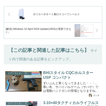
ポリカーボネート製のスコープシールド
[解決] Windows 10 April 2018 Update(1803)が更新できな
い。
【この記事と関連した記事はこちら】
サイ
ト内で関連のある記事をピックアップ。
BHIスタイル CQCホルスター
エアソフトガン・サバイバルゲーム
USP コンパクト
ずいぶんと寒くなってきました・・・。
寒い冬、サバイバルゲーム（サバゲ）で
は電動ハンドガンの登場となりますね！
ところで今回は、東京マルイの電動ハン
ゴンタ
ドガン「H&K社のUSP」のホルダーの記
事を書いてみようと思います。※エアソ
3-10×40タクティカルライフルス
エアソフトガン・サバイバルゲーム
フトガン（エアガン/ガスガン/電動エアガ