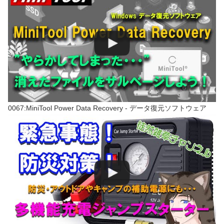
0067:MiniTool Power Data Recovery - データ復元ソフトウェア