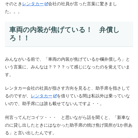
そのとき
レンタカー
会社の社員が言った言葉に驚きまし
た。。。
車両の内装が焦げている！ 弁償し
ろ！！
みんながいる前で、「車両の内装が焦げているか欄弁償しろ」と
いう言葉に、みんなは？？？？って感じになったのを覚えていま
す。
レンタカー会社の社員が指さす方向を見ると、助手席を指さして
るのですが、
レンタカー
を借りている間は私以外は乗っていな
いので、助手席には誰も載せてないんですよ・・。
何言ってんだコイツ・・・ と思いながら話を聞くと、「新車な
のに貸し出したときにはなかった助手席の焼け焦げ箇所が1か所あ
る」と言い出したんです。