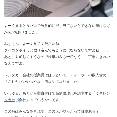
よーく見るとタバコで故意的に押し当てないとできない焼け焦げ
が5か所ありました。
みなさん、よーく見てくださいね。
タバコをポイっと放り込んでもこうにはならないですよね・・。
あと、返却してすぐなので煙草の灰も一切なく、ご丁寧にきれい
なんですよ。
レンタカー会社の従業員はほっといて、ディーラーの数人含め
「これヤバいやつやな」的な話になりました。
いわゆる、あとから難癖付けて高額修理代を請求する「くそ
レン
タカー
会社」っていうやつです。
この時はみんなあきれて、この人がやったって証拠ある？