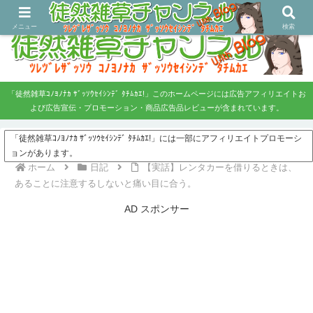
ツレヅレ・ザッソウ コノヨノナカ、ザッソウセイシンデタチムカエ！
メニュー
検索
「徒然雑草ｺﾉﾖﾉﾅｶ ｻﾞｯｿｳｾｲｼﾝﾃﾞ ﾀﾁﾑｶｴ!」このホームページには広告アフィリエイトお
よび広告宣伝・プロモーション・商品広告品レビューが含まれています。
「徒然雑草ｺﾉﾖﾉﾅｶ ｻﾞｯｿｳｾｲｼﾝﾃﾞ ﾀﾁﾑｶｴ!」には一部にアフィリエイトプロモーシ
ョンがあります。
ホーム
日記
【実話】レンタカーを借りるときは、
あることに注意するしないと痛い目に合う。
AD スポンサー